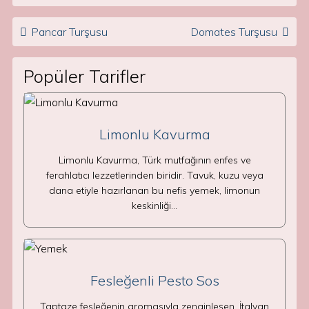
Post navigation
Pancar Turşusu
Domates Turşusu
Popüler Tarifler
Limonlu Kavurma
Limonlu Kavurma, Türk mutfağının enfes ve
ferahlatıcı lezzetlerinden biridir. Tavuk, kuzu veya
dana etiyle hazırlanan bu nefis yemek, limonun
keskinliği…
Fesleğenli Pesto Sos
Taptaze fesleğenin aromasıyla zenginleşen, İtalyan