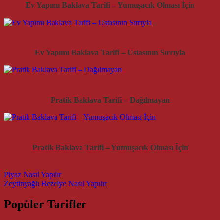
Ev Yapımı Baklava Tarifi – Yumuşacık Olması İçin
Ev Yapımı Baklava Tarifi – Ustasının Sırrıyla
Pratik Baklava Tarifi – Dağılmayan
Pratik Baklava Tarifi – Yumuşacık Olması İçin
Post navigation
Piyaz Nasıl Yapılır
Zeytinyağlı Bezelye Nasıl Yapılır
Popüler Tarifler