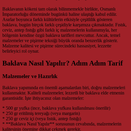
Baklavanın kökeni tam olarak bilinmemekle birlikte, Osmanlı
İmparatorluğu döneminde bugünkü haline ulaştığı kabul edilir.
Asırlar boyunca farklı kültürlerin etkisiyle çeşitlilik gösteren
baklava, bugün birçok farklı çeşidiyle karşımıza çıkmaktadır. Fıstık,
ceviz, antep fıstığı gibi farklı iç malzemelerin kullanımıyla, her
bölgenin kendine özgü baklava tarifleri mevcuttur. Ancak, temel
malzemeler ve pişirme tekniği büyük oranda benzerlik gösterir.
Malzeme kalitesi ve pişirme sürecindeki hassasiyet, lezzette
belirleyici rol oynar.
Baklava Nasıl Yapılır? Adım Adım Tarif
Malzemeler ve Hazırlık
Baklava yapımında en önemli aşamalardan biri, doğru malzemeleri
kullanmaktır. Kaliteli malzemeler, lezzetli bir baklava elde etmenin
garantisidir. İşte ihtiyacınız olan malzemeler:
* 500 gr yufka (ince, baklava yufkası kullanılması önerilir)
* 250 gr eritilmiş tereyağı (veya margarin)
* 250 gr ceviz içi (veya fıstık, antep fıstığı)
* **Baklava Nasıl Yapılır** sorusunun cevabında, malzemelerin
kalitesinin önemine dikkat çekmek gerekir.