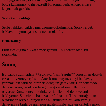
Tereyağı miktarı, baklavanın çıtır çıtır olmasını sağlar. Tereyağını
bolca kullanmak, daha lezzetli bir sonuç verir. Ancak aşırıya
kaçmamak gerekir.
Şerbetin Sıcaklığı
Şerbet, ılıkken baklavanın üzerine dökülmelidir. Sıcak şerbet,
baklavanın yumuşamasına neden olabilir.
Fırın Sıcaklığı
Fırın sıcaklığına dikkat etmek gerekir. 180 derece ideal bir
sıcaklıktır.
Sonuç
Bu yazıda adım adım, **Baklava Nasıl Yapılır** sorusunun detaylı
cevabını vermeye çalıştık. Ancak unutmayın, en iyi baklavayı
yapmak için sabır ve biraz da deneyim gereklidir. Her denemede
daha iyi sonuçlar elde edeceğinizi göreceksiniz. Bizimle
paylaşacağınız deneyimlerinizi ve tariflerinizi de heyecanla
bekliyoruz. Sitemizde, baklava tarifi dışında, Türk mutfağından
birbirinden lezzetli birçok tarif bulabilirsiniz. Yılların verdiği
deneyim ve binlerce memnun müşterimizle, size en kaliteli yemek