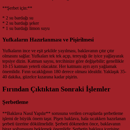
**Şerbet için:**
* 2 su bardağı su
* 2 su bardağı şeker
* 1 su bardağı limon suyu
Yufkaların Hazırlanması ve Pişirilmesi
Yufkaların ince ve eşit şekilde yayılması, baklavanın çıtır çıtır
olmasını sağlar. Yufkaları tek tek açıp, tereyağı ile iyice yağlayarak
tepsiye dizin. Katman sayısı, tercihinize göre değişebilir; genellikle
10-15 katman yeterli olacaktır. Her katmanı ayrı ayrı yağlamak
önemlidir. Fırın sıcaklığının 180 derece olması idealdir. Yaklaşık 35-
40 dakika, güzelce kızarana kadar pişirin.
Fırından Çıktıktan Sonraki İşlemler
Şerbetleme
**Baklava Nasıl Yapılır** sorusuna verilen cevaplarda şerbetleme
işlemi de büyük önem taşır. Pişen baklava, hala sıcakken hazırlanan
şerbeti üzerine dökülmelidir. Şerbeti dökmeden önce, baklavanın
biraz soğumasını beklemek önemlidir. Şerbetin baklava içerisine