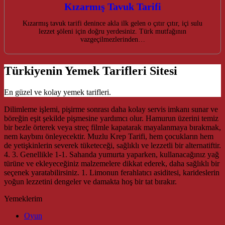
Kızarmış Tavuk Tarifi
Kızarmış tavuk tarifi denince akla ilk gelen o çıtır çıtır, içi sulu
lezzet şöleni için doğru yerdesiniz. Türk mutfağının
vazgeçilmezlerinden…
Türkiyenin Yemek Tarifleri Sitesi
En güzel ve kolay yemek tarifleri.
Dilimleme işlemi, pişirme sonrası daha kolay servis imkanı sunar ve
böreğin eşit şekilde pişmesine yardımcı olur. Hamurun üzerini temiz
bir bezle örterek veya streç filmle kapatarak mayalanmaya bırakmak,
nem kaybını önleyecektir. Muzlu Krep Tarifi, hem çocukların hem
de yetişkinlerin severek tüketeceği, sağlıklı ve lezzetli bir alternatiftir.
4. 3. Genellikle 1-1. Sahanda yumurta yaparken, kullanacağınız yağ
türüne ve ekleyeceğiniz malzemelere dikkat ederek, daha sağlıklı bir
seçenek yaratabilirsiniz. 1. Limonun ferahlatıcı asiditesi, karideslerin
yoğun lezzetini dengeler ve damakta hoş bir tat bırakır.
Yemeklerim
Oyun