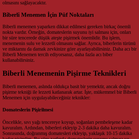
olmasını sağlayacaktır.
Biberli Menemen İçin Püf Noktaları
Biberli menemen yaparken dikkat edilmesi gereken birkaç önemli
nokta vardır. Örneğin, domateslerin suyunu iyi salması için, onları
bir süre tencerede düşük ateşte pişirmek önemlidir. Bu işlem,
menemenin sulu ve lezzetli olmasını sağlar. Ayrıca, biberlerin türünü
ve miktarını da damak zevkinize göre ayarlayabilirsiniz. Daha acı bir
Biberli Menemen tercih ediyorsanız, daha fazla acı biber
kullanabilirsiniz.
Biberli Menemenin Pişirme Teknikleri
Biberli menemen, aslında oldukça basit bir yemektir, ancak doğru
pişirme tekniği ile lezzeti katlanarak artar. İşte, mükemmel bir Biberli
Menemen için uygulayabileceğiniz teknikler:
Domateslerin Pişirilmesi
Öncelikle, sıvı yağı tencereye koyup, soğanları pembeleşene kadar
kavuralım. Ardından, biberleri ekleyip 2-3 dakika daha kavuralım.
Sonrasında, doğranmış domatesleri ekleyip, yaklaşık 10-15 dakika
kadar pişirelim. Bu süre zarfında domateslerin suyunu salması ve