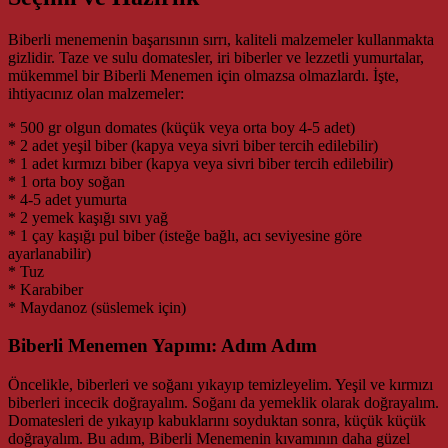
Biberli menemenin başarısının sırrı, kaliteli malzemeler kullanmakta
gizlidir. Taze ve sulu domatesler, iri biberler ve lezzetli yumurtalar,
mükemmel bir Biberli Menemen için olmazsa olmazlardı. İşte,
ihtiyacınız olan malzemeler:
* 500 gr olgun domates (küçük veya orta boy 4-5 adet)
* 2 adet yeşil biber (kapya veya sivri biber tercih edilebilir)
* 1 adet kırmızı biber (kapya veya sivri biber tercih edilebilir)
* 1 orta boy soğan
* 4-5 adet yumurta
* 2 yemek kaşığı sıvı yağ
* 1 çay kaşığı pul biber (isteğe bağlı, acı seviyesine göre
ayarlanabilir)
* Tuz
* Karabiber
* Maydanoz (süslemek için)
Biberli Menemen Yapımı: Adım Adım
Öncelikle, biberleri ve soğanı yıkayıp temizleyelim. Yeşil ve kırmızı
biberleri incecik doğrayalım. Soğanı da yemeklik olarak doğrayalım.
Domatesleri de yıkayıp kabuklarını soyduktan sonra, küçük küçük
doğrayalım. Bu adım, Biberli Menemenin kıvamının daha güzel