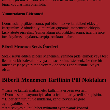
biraz koyulaşması önemlidir.
Yumurtaların Eklenmesi
Domatesler piştikten sonra, pul biber, tuz ve karabiberi ekleyip
karıştıralım. Ardından, yumurtaları çırparak, menemene ekleyip,
kısık ateşte pişirelim. Yumurtaların akı piştikten sonra, üzerine ince
ince kıyılmış maydanoz serpip, ocaktan alalım.
Biberli Menemen Servis Önerileri
Sıcak servis edilen Biberli Menemen, yanında pide, ekmek veya tost
ile harika bir kahvaltılık veya ara sıcak olur. İsterseniz üzerine bir
miktar kaşar peyniri rendeleyerek de servis edebilirsiniz. Afiyet
olsun!
Biberli Menemen Tarifinin Püf Noktaları
* Taze ve kaliteli malzemeler kullanmaya özen gösterin.
* Domateslerin suyunu iyi salması için, onları yeterli süre pişirin.
* Biberlerin türünü ve miktarını, kendi zevkinize göre
ayarlayabilirsiniz.
* Acı seviyesini, pul biber miktarını ayarlayarak kontrol