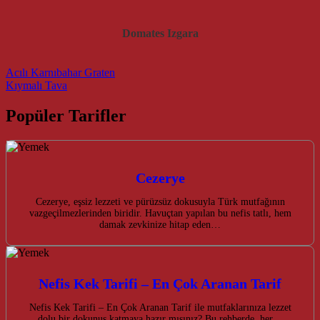
Domates Izgara
Post navigation
Acılı Karnıbahar Graten
Kıymalı Tava
Popüler Tarifler
Cezerye
Cezerye, eşsiz lezzeti ve pürüzsüz dokusuyla Türk mutfağının
vazgeçilmezlerinden biridir. Havuçtan yapılan bu nefis tatlı, hem
damak zevkinize hitap eden…
Nefis Kek Tarifi – En Çok Aranan Tarif
Nefis Kek Tarifi – En Çok Aranan Tarif ile mutfaklarınıza lezzet
dolu bir dokunuş katmaya hazır mısınız? Bu rehberde, her…