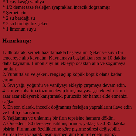
* 1 çay kaşığı vanilya
* 1/2 demet taze fesleğen (yaprakları incecik doğranmış)
* Şerbet için:
* 2 su bardağı su
* 2 su bardağı toz şeker
* 1 limonun suyu
Hazırlanışı:
1. İlk olarak, şerbeti hazırlamakla başlayalım. Şeker ve suyu bir
tencereye alıp kaynatın. Kaynamaya başladıktan sonra 10 dakika
daha kaynatın. Limon suyunu ekleyip ocaktan alın ve soğumaya
bırakın.
2. Yumurtaları ve şekeri, rengi açılıp köpük köpük olana kadar
çırpın.
3. Sıvı yağı, yoğurdu ve vanilyayı ekleyip çırpmaya devam edin.
4. Un ve kabartma tozunu eleyip karışıma yavaşça ekleyin. Unu
azar azar ekleyerek karıştırmak, pürüzsüz bir hamur elde etmenizi
sağlar.
5. En son olarak, incecik doğranmış fesleğen yapraklarını ilave edin
ve hafifçe karıştırın.
6. Yağlanmış ve unlanmış bir fırın tepsisine hamuru dökün.
7. Önceden 180 dereceye ısıtılmış fırında, yaklaşık 30-35 dakika
pişirin. Fırınınızın özelliklerine göre pişirme süresi değişebilir.
Kürdan testi yaparak pişip pişmediğini kontrol edebilirsiniz.