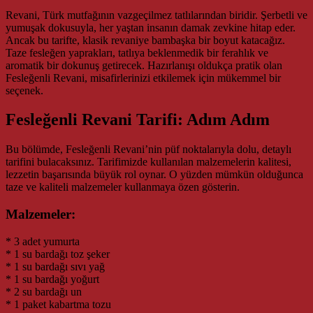
Revani, Türk mutfağının vazgeçilmez tatlılarından biridir. Şerbetli ve
yumuşak dokusuyla, her yaştan insanın damak zevkine hitap eder.
Ancak bu tarifte, klasik revaniye bambaşka bir boyut katacağız.
Taze fesleğen yaprakları, tatlıya beklenmedik bir ferahlık ve
aromatik bir dokunuş getirecek. Hazırlanışı oldukça pratik olan
Fesleğenli Revani, misafirlerinizi etkilemek için mükemmel bir
seçenek.
Fesleğenli Revani Tarifi: Adım Adım
Bu bölümde, Fesleğenli Revani’nin püf noktalarıyla dolu, detaylı
tarifini bulacaksınız. Tarifimizde kullanılan malzemelerin kalitesi,
lezzetin başarısında büyük rol oynar. O yüzden mümkün olduğunca
taze ve kaliteli malzemeler kullanmaya özen gösterin.
Malzemeler:
* 3 adet yumurta
* 1 su bardağı toz şeker
* 1 su bardağı sıvı yağ
* 1 su bardağı yoğurt
* 2 su bardağı un
* 1 paket kabartma tozu