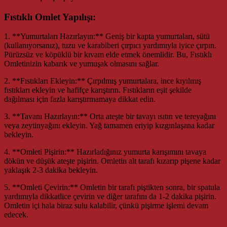
Fıstıklı Omlet Yapılışı:
1. **Yumurtaları Hazırlayın:** Geniş bir kapta yumurtaları, sütü
(kullanıyorsanız), tuzu ve karabiberi çırpıcı yardımıyla iyice çırpın.
Pürüzsüz ve köpüklü bir kıvam elde etmek önemlidir. Bu, Fıstıklı
Omletinizin kabarık ve yumuşak olmasını sağlar.
2. **Fıstıkları Ekleyin:** Çırpılmış yumurtalara, ince kıyılmış
fıstıkları ekleyin ve hafifçe karıştırın. Fıstıkların eşit şekilde
dağılması için fazla karıştırmamaya dikkat edin.
3. **Tavanı Hazırlayın:** Orta ateşte bir tavayı ısıtın ve tereyağını
veya zeytinyağını ekleyin. Yağ tamamen eriyip kızgınlaşana kadar
bekleyin.
4. **Omleti Pişirin:** Hazırladığınız yumurta karışımını tavaya
dökün ve düşük ateşte pişirin. Omletin alt tarafı kızarıp pişene kadar
yaklaşık 2-3 dakika bekleyin.
5. **Omleti Çevirin:** Omletin bir tarafı piştikten sonra, bir spatula
yardımıyla dikkatlice çevirin ve diğer tarafını da 1-2 dakika pişirin.
Omletin içi hala biraz sulu kalabilir, çünkü pişirme işlemi devam
edecek.