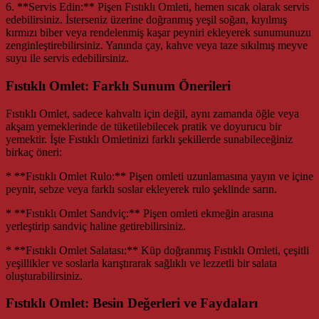
6. **Servis Edin:** Pişen Fıstıklı Omleti, hemen sıcak olarak servis
edebilirsiniz. İsterseniz üzerine doğranmış yeşil soğan, kıyılmış
kırmızı biber veya rendelenmiş kaşar peyniri ekleyerek sunumunuzu
zenginleştirebilirsiniz. Yanında çay, kahve veya taze sıkılmış meyve
suyu ile servis edebilirsiniz.
Fıstıklı Omlet: Farklı Sunum Önerileri
Fıstıklı Omlet, sadece kahvaltı için değil, aynı zamanda öğle veya
akşam yemeklerinde de tüketilebilecek pratik ve doyurucu bir
yemektir. İşte Fıstıklı Omletinizi farklı şekillerde sunabileceğiniz
birkaç öneri:
* **Fıstıklı Omlet Rulo:** Pişen omleti uzunlamasına yayın ve içine
peynir, sebze veya farklı soslar ekleyerek rulo şeklinde sarın.
* **Fıstıklı Omlet Sandviç:** Pişen omleti ekmeğin arasına
yerleştirip sandviç haline getirebilirsiniz.
* **Fıstıklı Omlet Salatası:** Küp doğranmış Fıstıklı Omleti, çeşitli
yeşillikler ve soslarla karıştırarak sağlıklı ve lezzetli bir salata
oluşturabilirsiniz.
Fıstıklı Omlet: Besin Değerleri ve Faydaları