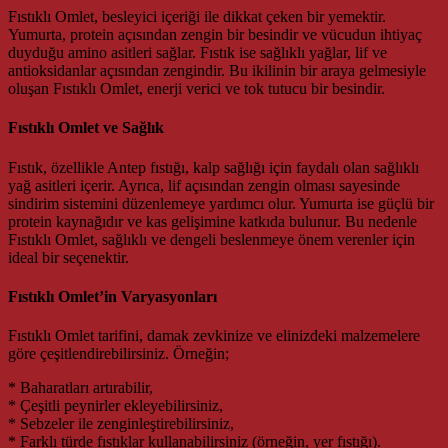
Fıstıklı Omlet, besleyici içeriği ile dikkat çeken bir yemektir.
Yumurta, protein açısından zengin bir besindir ve vücudun ihtiyaç
duyduğu amino asitleri sağlar. Fıstık ise sağlıklı yağlar, lif ve
antioksidanlar açısından zengindir. Bu ikilinin bir araya gelmesiyle
oluşan Fıstıklı Omlet, enerji verici ve tok tutucu bir besindir.
Fıstıklı Omlet ve Sağlık
Fıstık, özellikle Antep fıstığı, kalp sağlığı için faydalı olan sağlıklı
yağ asitleri içerir. Ayrıca, lif açısından zengin olması sayesinde
sindirim sistemini düzenlemeye yardımcı olur. Yumurta ise güçlü bir
protein kaynağıdır ve kas gelişimine katkıda bulunur. Bu nedenle
Fıstıklı Omlet, sağlıklı ve dengeli beslenmeye önem verenler için
ideal bir seçenektir.
Fıstıklı Omlet’in Varyasyonları
Fıstıklı Omlet tarifini, damak zevkinize ve elinizdeki malzemelere
göre çeşitlendirebilirsiniz. Örneğin;
* Baharatları artırabilir,
* Çeşitli peynirler ekleyebilirsiniz,
* Sebzeler ile zenginleştirebilirsiniz,
* Farklı türde fıstıklar kullanabilirsiniz (örneğin, yer fıstığı).