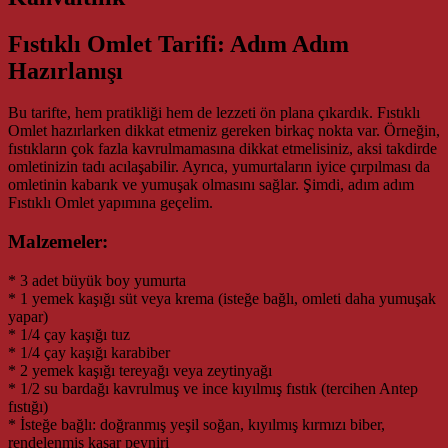
Fıstıklı Omlet Tarifi: Adım Adım
Hazırlanışı
Bu tarifte, hem pratikliği hem de lezzeti ön plana çıkardık. Fıstıklı
Omlet hazırlarken dikkat etmeniz gereken birkaç nokta var. Örneğin,
fıstıkların çok fazla kavrulmamasına dikkat etmelisiniz, aksi takdirde
omletinizin tadı acılaşabilir. Ayrıca, yumurtaların iyice çırpılması da
omletinin kabarık ve yumuşak olmasını sağlar. Şimdi, adım adım
Fıstıklı Omlet yapımına geçelim.
Malzemeler:
* 3 adet büyük boy yumurta
* 1 yemek kaşığı süt veya krema (isteğe bağlı, omleti daha yumuşak
yapar)
* 1/4 çay kaşığı tuz
* 1/4 çay kaşığı karabiber
* 2 yemek kaşığı tereyağı veya zeytinyağı
* 1/2 su bardağı kavrulmuş ve ince kıyılmış fıstık (tercihen Antep
fıstığı)
* İsteğe bağlı: doğranmış yeşil soğan, kıyılmış kırmızı biber,
rendelenmiş kaşar peyniri