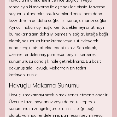
Havuçları mümkünse ince ince doğrayın veya
rendeleyin ki makarna ile eşit şekilde pişsin. Makarna
suyunu kullanarak sosu kıvamlandırmak, hem daha
lezzetli hem de daha sağlıklı bir sonuç almanızı sağlar.
Ayrıca, makarnayı haşlarken tuz eklemeyi unutmayın,
bu makarnaların daha iyi pişmesini sağlar. İsteğe bağlı
olarak, sosunuza biraz krema veya süt ekleyerek
daha zengin bir tat elde edebilirsiniz. Son olarak,
üzerine rendelenmiş parmesan peyniri serperek
sunumunuzu daha şık hale getirebilirsiniz. Bu basit
dokunuşlarla Havuçlu Makarna’nızın tadını
katlayabilirsiniz.
Havuçlu Makarna Sunumu
Havuçlu makarnayı sıcak olarak servis etmeniz önerilir.
Üzerine taze maydanoz veya dereotu serperek
sunumunuzu zenginleştirebilirsiniz. İsteğe bağlı
olarak, yanında rendelenmiş parmesan peyniri veya