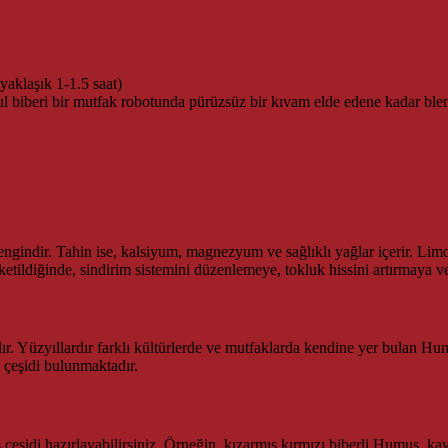
yaklaşık 1-1.5 saat)
ul biberi bir mutfak robotunda pürüzsüz bir kıvam elde edene kadar blen
engindir. Tahin ise, kalsiyum, magnezyum ve sağlıklı yağlar içerir. Limo
üketildiğinde, sindirim sistemini düzenlemeye, tokluk hissini artırmaya 
Yüzyıllardır farklı kültürlerde ve mutfaklarda kendine yer bulan Hum
s çeşidi bulunmaktadır.
s çeşidi hazırlayabilirsiniz. Örneğin, kızarmış kırmızı biberli Humus, 