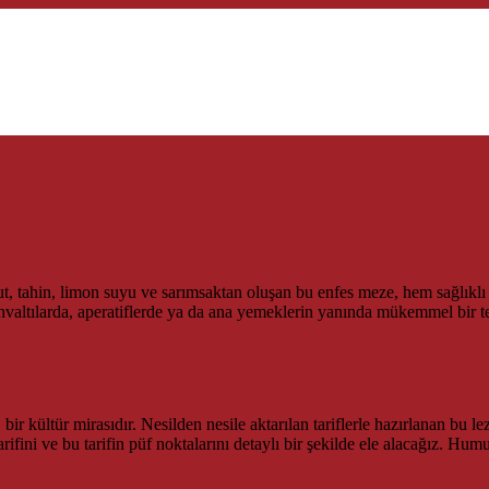
 tahin, limon suyu ve sarımsaktan oluşan bu enfes meze, hem sağlıklı h
ahvaltılarda, aperatiflerde ya da ana yemeklerin yanında mükemmel bir t
r kültür mirasıdır. Nesilden nesile aktarılan tariflerle hazırlanan bu l
fini ve bu tarifin püf noktalarını detaylı bir şekilde ele alacağız. Hu