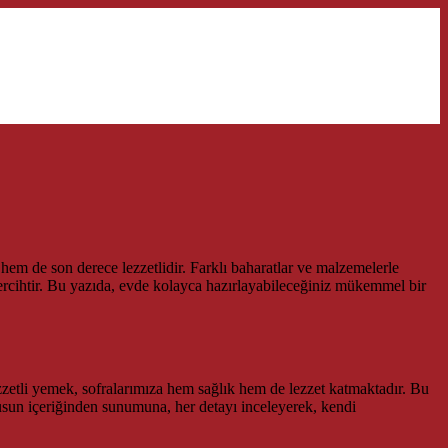
em de son derece lezzetlidir. Farklı baharatlar ve malzemelerle
ercihtir. Bu yazıda, evde kolayca hazırlayabileceğiniz mükemmel bir
ezzetli yemek, sofralarımıza hem sağlık hem de lezzet katmaktadır. Bu
musun içeriğinden sunumuna, her detayı inceleyerek, kendi