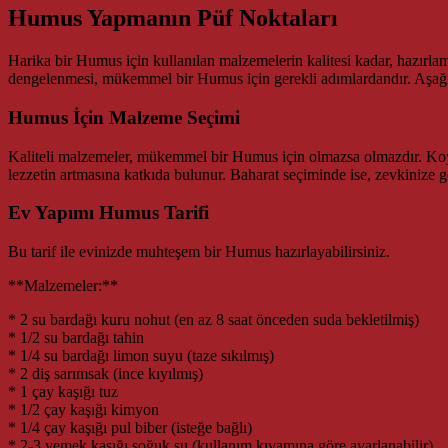
Humus Yapmanın Püf Noktaları
Harika bir Humus için kullanılan malzemelerin kalitesi kadar, hazırla
dengelenmesi, mükemmel bir Humus için gerekli adımlardandır. Aşağıd
Humus İçin Malzeme Seçimi
Kaliteli malzemeler, mükemmel bir Humus için olmazsa olmazdır. Koyu re
lezzetin artmasına katkıda bulunur. Baharat seçiminde ise, zevkinize g
Ev Yapımı Humus Tarifi
Bu tarif ile evinizde muhteşem bir Humus hazırlayabilirsiniz.
**Malzemeler:**
* 2 su bardağı kuru nohut (en az 8 saat önceden suda bekletilmiş)
* 1/2 su bardağı tahin
* 1/4 su bardağı limon suyu (taze sıkılmış)
* 2 diş sarımsak (ince kıyılmış)
* 1 çay kaşığı tuz
* 1/2 çay kaşığı kimyon
* 1/4 çay kaşığı pul biber (isteğe bağlı)
* 2-3 yemek kaşığı soğuk su (kullanım kıvamına göre ayarlanabilir)