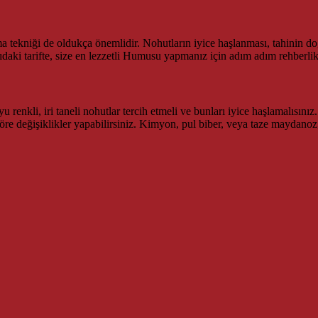
ma tekniği de oldukça önemlidir. Nohutların iyice haşlanması, tahinin d
aki tarifte, size en lezzetli Humusu yapmanız için adım adım rehberlik
nkli, iri taneli nohutlar tercih etmeli ve bunları iyice haşlamalısınız.
öre değişiklikler yapabilirsiniz. Kimyon, pul biber, veya taze maydanoz