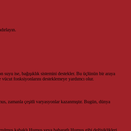
dırlayın.
n suyu ise, bağışıklık sistemini destekler. Bu üçlünün bir araya
ve vücut fonksiyonlarını desteklemeye yardımcı olur.
us, zamanla çeşitli varyasyonlar kazanmıştır. Bugün, dünya
kavrulmuş kabaklı Humus veya baharatlı Humus gibi değişiklikleri