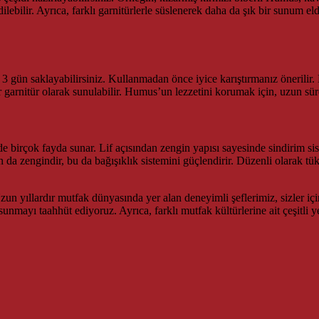
ebilir. Ayrıca, farklı garnitürlerle süslenerek daha da şık bir sunum elde
3 gün saklayabilirsiniz. Kullanmadan önce iyice karıştırmanız önerili
ir garnitür olarak sunulabilir. Humus’un lezzetini korumak için, uzun sür
birçok fayda sunar. Lif açısından zengin yapısı sayesinde sindirim sistemi
n da zengindir, bu da bağışıklık sistemini güçlendirir. Düzenli olarak t
un yıllardır mutfak dünyasında yer alan deneyimli şeflerimiz, sizler için 
unmayı taahhüt ediyoruz. Ayrıca, farklı mutfak kültürlerine ait çeşitli ye