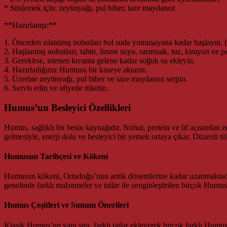
* Süslemek için: zeytinyağı, pul biber, taze maydanoz
**Hazırlanışı:**
1. Önceden ıslatılmış nohutları bol suda yumuşayana kadar haşlayın. (
2. Haşlanmış nohutları, tahin, limon suyu, sarımsak, tuz, kimyon ve p
3. Gerekirse, istenen kıvama gelene kadar soğuk su ekleyin.
4. Hazırladığınız Humusu bir kaseye aktarın.
5. Üzerine zeytinyağı, pul biber ve taze maydanoz serpin.
6. Servis edin ve afiyetle tüketin.
Humus’un Besleyici Özellikleri
Humus, sağlıklı bir besin kaynağıdır. Nohut, protein ve lif açısından z
gelmesiyle, enerji dolu ve besleyici bir yemek ortaya çıkar. Düzenli t
Humusun Tarihçesi ve Kökeni
Humusun kökeni, Ortadoğu’nun antik dönemlerine kadar uzanmaktadır. 
genelinde farklı malzemeler ve tatlar ile zenginleştirilen birçok Humu
Humus Çeşitleri ve Sunum Önerileri
Klasik Humus’un yanı sıra, farklı tatlar ekleyerek birçok farklı Humu