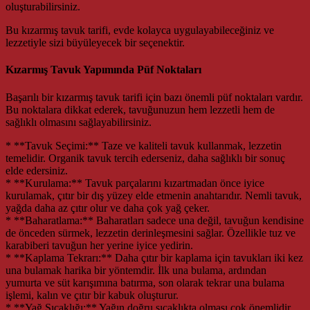
oluşturabilirsiniz.
Bu kızarmış tavuk tarifi, evde kolayca uygulayabileceğiniz ve
lezzetiyle sizi büyüleyecek bir seçenektir.
Kızarmış Tavuk Yapımında Püf Noktaları
Başarılı bir kızarmış tavuk tarifi için bazı önemli püf noktaları vardır.
Bu noktalara dikkat ederek, tavuğunuzun hem lezzetli hem de
sağlıklı olmasını sağlayabilirsiniz.
* **Tavuk Seçimi:** Taze ve kaliteli tavuk kullanmak, lezzetin
temelidir. Organik tavuk tercih ederseniz, daha sağlıklı bir sonuç
elde edersiniz.
* **Kurulama:** Tavuk parçalarını kızartmadan önce iyice
kurulamak, çıtır bir dış yüzey elde etmenin anahtarıdır. Nemli tavuk,
yağda daha az çıtır olur ve daha çok yağ çeker.
* **Baharatlama:** Baharatları sadece una değil, tavuğun kendisine
de önceden sürmek, lezzetin derinleşmesini sağlar. Özellikle tuz ve
karabiberi tavuğun her yerine iyice yedirin.
* **Kaplama Tekrarı:** Daha çıtır bir kaplama için tavukları iki kez
una bulamak harika bir yöntemdir. İlk una bulama, ardından
yumurta ve süt karışımına batırma, son olarak tekrar una bulama
işlemi, kalın ve çıtır bir kabuk oluşturur.
* **Yağ Sıcaklığı:** Yağın doğru sıcaklıkta olması çok önemlidir.