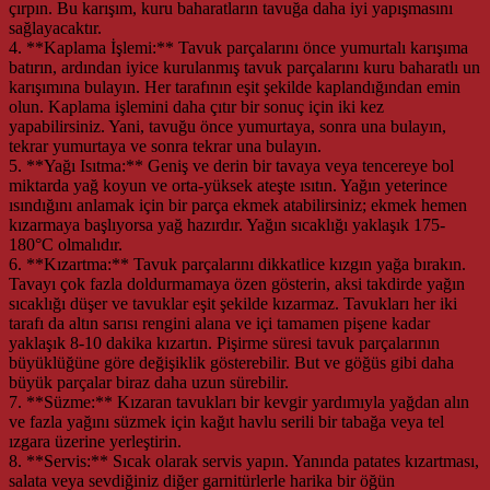
çırpın. Bu karışım, kuru baharatların tavuğa daha iyi yapışmasını
sağlayacaktır.
4. **Kaplama İşlemi:** Tavuk parçalarını önce yumurtalı karışıma
batırın, ardından iyice kurulanmış tavuk parçalarını kuru baharatlı un
karışımına bulayın. Her tarafının eşit şekilde kaplandığından emin
olun. Kaplama işlemini daha çıtır bir sonuç için iki kez
yapabilirsiniz. Yani, tavuğu önce yumurtaya, sonra una bulayın,
tekrar yumurtaya ve sonra tekrar una bulayın.
5. **Yağı Isıtma:** Geniş ve derin bir tavaya veya tencereye bol
miktarda yağ koyun ve orta-yüksek ateşte ısıtın. Yağın yeterince
ısındığını anlamak için bir parça ekmek atabilirsiniz; ekmek hemen
kızarmaya başlıyorsa yağ hazırdır. Yağın sıcaklığı yaklaşık 175-
180°C olmalıdır.
6. **Kızartma:** Tavuk parçalarını dikkatlice kızgın yağa bırakın.
Tavayı çok fazla doldurmamaya özen gösterin, aksi takdirde yağın
sıcaklığı düşer ve tavuklar eşit şekilde kızarmaz. Tavukları her iki
tarafı da altın sarısı rengini alana ve içi tamamen pişene kadar
yaklaşık 8-10 dakika kızartın. Pişirme süresi tavuk parçalarının
büyüklüğüne göre değişiklik gösterebilir. But ve göğüs gibi daha
büyük parçalar biraz daha uzun sürebilir.
7. **Süzme:** Kızaran tavukları bir kevgir yardımıyla yağdan alın
ve fazla yağını süzmek için kağıt havlu serili bir tabağa veya tel
ızgara üzerine yerleştirin.
8. **Servis:** Sıcak olarak servis yapın. Yanında patates kızartması,
salata veya sevdiğiniz diğer garnitürlerle harika bir öğün