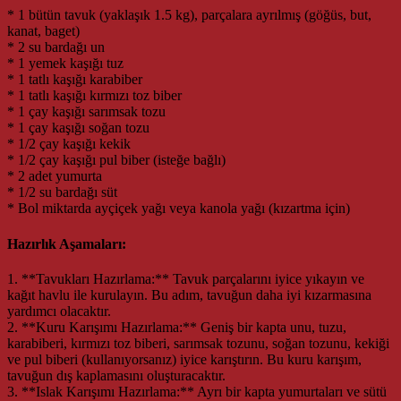
* 1 bütün tavuk (yaklaşık 1.5 kg), parçalara ayrılmış (göğüs, but,
kanat, baget)
* 2 su bardağı un
* 1 yemek kaşığı tuz
* 1 tatlı kaşığı karabiber
* 1 tatlı kaşığı kırmızı toz biber
* 1 çay kaşığı sarımsak tozu
* 1 çay kaşığı soğan tozu
* 1/2 çay kaşığı kekik
* 1/2 çay kaşığı pul biber (isteğe bağlı)
* 2 adet yumurta
* 1/2 su bardağı süt
* Bol miktarda ayçiçek yağı veya kanola yağı (kızartma için)
Hazırlık Aşamaları:
1. **Tavukları Hazırlama:** Tavuk parçalarını iyice yıkayın ve
kağıt havlu ile kurulayın. Bu adım, tavuğun daha iyi kızarmasına
yardımcı olacaktır.
2. **Kuru Karışımı Hazırlama:** Geniş bir kapta unu, tuzu,
karabiberi, kırmızı toz biberi, sarımsak tozunu, soğan tozunu, kekiği
ve pul biberi (kullanıyorsanız) iyice karıştırın. Bu kuru karışım,
tavuğun dış kaplamasını oluşturacaktır.
3. **Islak Karışımı Hazırlama:** Ayrı bir kapta yumurtaları ve sütü