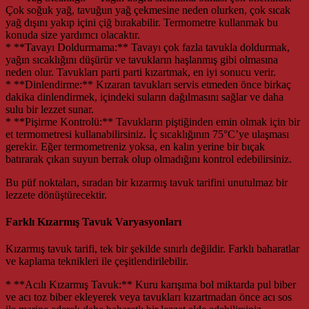
Çok soğuk yağ, tavuğun yağ çekmesine neden olurken, çok sıcak
yağ dışını yakıp içini çiğ bırakabilir. Termometre kullanmak bu
konuda size yardımcı olacaktır.
* **Tavayı Doldurmama:** Tavayı çok fazla tavukla doldurmak,
yağın sıcaklığını düşürür ve tavukların haşlanmış gibi olmasına
neden olur. Tavukları parti parti kızartmak, en iyi sonucu verir.
* **Dinlendirme:** Kızaran tavukları servis etmeden önce birkaç
dakika dinlendirmek, içindeki suların dağılmasını sağlar ve daha
sulu bir lezzet sunar.
* **Pişirme Kontrolü:** Tavukların piştiğinden emin olmak için bir
et termometresi kullanabilirsiniz. İç sıcaklığının 75°C’ye ulaşması
gerekir. Eğer termometreniz yoksa, en kalın yerine bir bıçak
batırarak çıkan suyun berrak olup olmadığını kontrol edebilirsiniz.
Bu püf noktaları, sıradan bir kızarmış tavuk tarifini unutulmaz bir
lezzete dönüştürecektir.
Farklı Kızarmış Tavuk Varyasyonları
Kızarmış tavuk tarifi, tek bir şekilde sınırlı değildir. Farklı baharatlar
ve kaplama teknikleri ile çeşitlendirilebilir.
* **Acılı Kızarmış Tavuk:** Kuru karışıma bol miktarda pul biber
ve acı toz biber ekleyerek veya tavukları kızartmadan önce acı sos