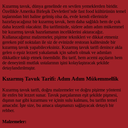
Kızarmış tavuk, dünya genelinde en sevilen yemeklerden biridir.
Özellikle Amerika Birleşik Devletleri’nde fast food kültürünün temel
taşlarından biri haline gelmiş olsa da, evde kendi ellerinizle
hazırlayacağınız bir kızarmış tavuk, hem daha sağlıklı hem de çok
daha lezzetli olacaktır. Bu tarifimizde, sizlere adım adım mükemmel
bir kızarmış tavuk hazırlamanın inceliklerini aktaracağız.
Kullanacağımız malzemeler, pişirme teknikleri ve dikkat etmeniz
gereken püf noktaları ile siz de evinizde restoran kalitesinde bir
kızarmış tavuk yapabileceksiniz. Kızarmış tavuk tarifi denince akla
gelen o eşsiz lezzeti yakalamak için sabırlı olmak ve adımları
dikkatlice takip etmek önemlidir. Bu tarif, hem acemi aşçıların hem
de deneyimli mutfak ustalarının işini kolaylaştıracak şekilde
detaylandırılmıştır.
Kızarmış Tavuk Tarifi: Adım Adım Mükemmellik
Kızarmış tavuk tarifi, doğru malzemeler ve doğru pişirme yöntemi
ile enfes bir lezzet sunar. Tavuk parçalarının eşit şekilde pişmesi,
dışının nar gibi kızarması ve içinin sulu kalması, bu tarifin temel
amacıdır. İşte size, bu amaca ulaşmanızı sağlayacak detaylı bir
rehber.
Malzemeler: