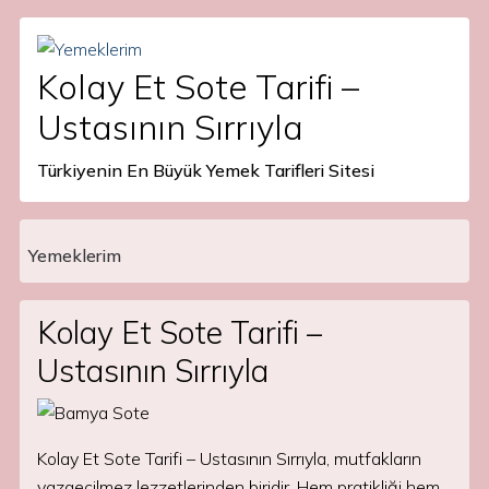
Kolay Et Sote Tarifi –
Ustasının Sırrıyla
Türkiyenin En Büyük Yemek Tarifleri Sitesi
Yemeklerim
Main Navigation
Kolay Et Sote Tarifi –
Ustasının Sırrıyla
Kolay Et Sote Tarifi – Ustasının Sırrıyla, mutfakların
vazgeçilmez lezzetlerinden biridir. Hem pratikliği hem