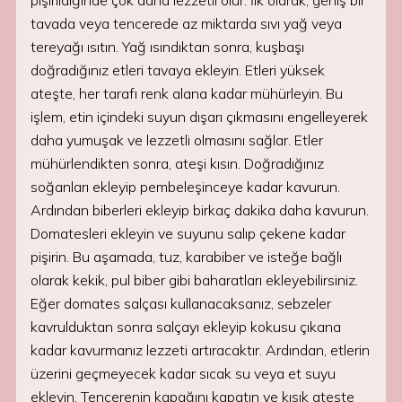
pişirildiğinde çok daha lezzetli olur. İlk olarak, geniş bir
tavada veya tencerede az miktarda sıvı yağ veya
tereyağı ısıtın. Yağ ısındıktan sonra, kuşbaşı
doğradığınız etleri tavaya ekleyin. Etleri yüksek
ateşte, her tarafı renk alana kadar mühürleyin. Bu
işlem, etin içindeki suyun dışarı çıkmasını engelleyerek
daha yumuşak ve lezzetli olmasını sağlar. Etler
mühürlendikten sonra, ateşi kısın. Doğradığınız
soğanları ekleyip pembeleşinceye kadar kavurun.
Ardından biberleri ekleyip birkaç dakika daha kavurun.
Domatesleri ekleyin ve suyunu salıp çekene kadar
pişirin. Bu aşamada, tuz, karabiber ve isteğe bağlı
olarak kekik, pul biber gibi baharatları ekleyebilirsiniz.
Eğer domates salçası kullanacaksanız, sebzeler
kavrulduktan sonra salçayı ekleyip kokusu çıkana
kadar kavurmanız lezzeti artıracaktır. Ardından, etlerin
üzerini geçmeyecek kadar sıcak su veya et suyu
ekleyin. Tencerenin kapağını kapatın ve kısık ateşte