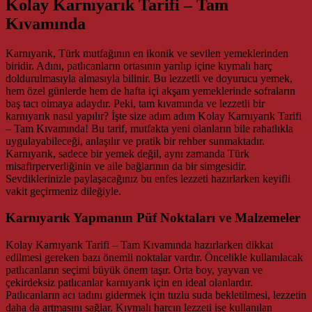
Kolay Karnıyarık Tarifi – Tam
Kıvamında
Karnıyarık, Türk mutfağının en ikonik ve sevilen yemeklerinden
biridir. Adını, patlıcanların ortasının yarılıp içine kıymalı harç
doldurulmasıyla almasıyla bilinir. Bu lezzetli ve doyurucu yemek,
hem özel günlerde hem de hafta içi akşam yemeklerinde sofraların
baş tacı olmaya adaydır. Peki, tam kıvamında ve lezzetli bir
karnıyarık nasıl yapılır? İşte size adım adım Kolay Karnıyarık Tarifi
– Tam Kıvamında! Bu tarif, mutfakta yeni olanların bile rahatlıkla
uygulayabileceği, anlaşılır ve pratik bir rehber sunmaktadır.
Karnıyarık, sadece bir yemek değil, aynı zamanda Türk
misafirperverliğinin ve aile bağlarının da bir simgesidir.
Sevdiklerinizle paylaşacağınız bu enfes lezzeti hazırlarken keyifli
vakit geçirmeniz dileğiyle.
Karnıyarık Yapmanın Püf Noktaları ve Malzemeler
Kolay Karnıyarık Tarifi – Tam Kıvamında hazırlarken dikkat
edilmesi gereken bazı önemli noktalar vardır. Öncelikle kullanılacak
patlıcanların seçimi büyük önem taşır. Orta boy, yayvan ve
çekirdeksiz patlıcanlar karnıyarık için en ideal olanlardır.
Patlıcanların acı tadını gidermek için tuzlu suda bekletilmesi, lezzetin
daha da artmasını sağlar. Kıymalı harcın lezzeti ise kullanılan