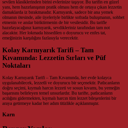
sevilen klasiklerinden birini evlerinize taşıyor. Bu tarifin en güzel
yanı, hem hazırlanışının pratik olması hem de ortaya çıkan lezzetin
damaklarda iz bırakmasıdır. Karnıyarık, sadece bir ana yemek
olmanın ötesinde, aile üyeleriyle birlikte sofrada buluşmanın, sohbet
etmenin ve anılar biriktirmenin de bir vesilesidir. Bu tarifle
hazırlayacağınız karnıyarık, sevdikleriniz tarafından tam not
alacaktır. Her lokmada hissedilen o doyurucu ve enfes tat,
emeğinizin karşılığını fazlasıyla verecektir.
Kolay Karnıyarık Tarifi – Tam
Kıvamında: Lezzetin Sırları ve Püf
Noktaları
Kolay Karnıyarık Tarifi – Tam Kıvamında, her evde kolayca
uygulanabilecek, lezzetli ve doyurucu bir seçenektir. Patlıcanların
doğru seçimi, kıymalı harcın lezzeti ve sosun kıvamı, bu yemeğin
başarısını belirleyen temel unsurlardır. Bu tarifte, patlıcanların
acılığını gidermekten, kıymalı harcın tüm lezzet bileşenlerini bir
araya getirmeye kadar her adım titizlikle açıklanmıştır.
Karn