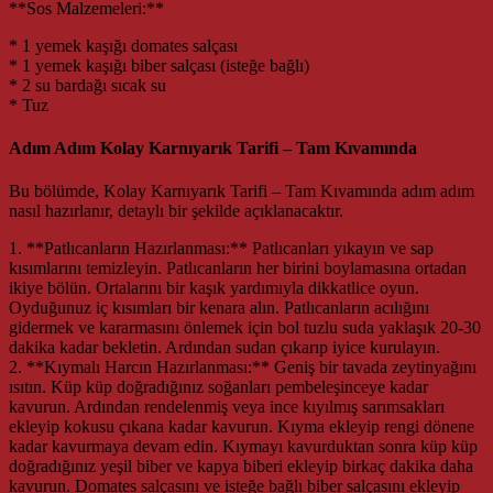
**Sos Malzemeleri:**
* 1 yemek kaşığı domates salçası
* 1 yemek kaşığı biber salçası (isteğe bağlı)
* 2 su bardağı sıcak su
* Tuz
Adım Adım Kolay Karnıyarık Tarifi – Tam Kıvamında
Bu bölümde, Kolay Karnıyarık Tarifi – Tam Kıvamında adım adım
nasıl hazırlanır, detaylı bir şekilde açıklanacaktır.
1. **Patlıcanların Hazırlanması:** Patlıcanları yıkayın ve sap
kısımlarını temizleyin. Patlıcanların her birini boylamasına ortadan
ikiye bölün. Ortalarını bir kaşık yardımıyla dikkatlice oyun.
Oyduğunuz iç kısımları bir kenara alın. Patlıcanların acılığını
gidermek ve kararmasını önlemek için bol tuzlu suda yaklaşık 20-30
dakika kadar bekletin. Ardından sudan çıkarıp iyice kurulayın.
2. **Kıymalı Harcın Hazırlanması:** Geniş bir tavada zeytinyağını
ısıtın. Küp küp doğradığınız soğanları pembeleşinceye kadar
kavurun. Ardından rendelenmiş veya ince kıyılmış sarımsakları
ekleyip kokusu çıkana kadar kavurun. Kıyma ekleyip rengi dönene
kadar kavurmaya devam edin. Kıymayı kavurduktan sonra küp küp
doğradığınız yeşil biber ve kapya biberi ekleyip birkaç dakika daha
kavurun. Domates salçasını ve isteğe bağlı biber salçasını ekleyip