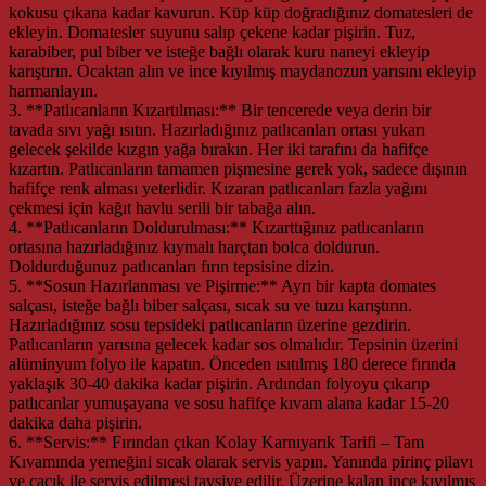
kokusu çıkana kadar kavurun. Küp küp doğradığınız domatesleri de
ekleyin. Domatesler suyunu salıp çekene kadar pişirin. Tuz,
karabiber, pul biber ve isteğe bağlı olarak kuru naneyi ekleyip
karıştırın. Ocaktan alın ve ince kıyılmış maydanozun yarısını ekleyip
harmanlayın.
3. **Patlıcanların Kızartılması:** Bir tencerede veya derin bir
tavada sıvı yağı ısıtın. Hazırladığınız patlıcanları ortası yukarı
gelecek şekilde kızgın yağa bırakın. Her iki tarafını da hafifçe
kızartın. Patlıcanların tamamen pişmesine gerek yok, sadece dışının
hafifçe renk alması yeterlidir. Kızaran patlıcanları fazla yağını
çekmesi için kağıt havlu serili bir tabağa alın.
4. **Patlıcanların Doldurulması:** Kızarttığınız patlıcanların
ortasına hazırladığınız kıymalı harçtan bolca doldurun.
Doldurduğunuz patlıcanları fırın tepsisine dizin.
5. **Sosun Hazırlanması ve Pişirme:** Ayrı bir kapta domates
salçası, isteğe bağlı biber salçası, sıcak su ve tuzu karıştırın.
Hazırladığınız sosu tepsideki patlıcanların üzerine gezdirin.
Patlıcanların yarısına gelecek kadar sos olmalıdır. Tepsinin üzerini
alüminyum folyo ile kapatın. Önceden ısıtılmış 180 derece fırında
yaklaşık 30-40 dakika kadar pişirin. Ardından folyoyu çıkarıp
patlıcanlar yumuşayana ve sosu hafifçe kıvam alana kadar 15-20
dakika daha pişirin.
6. **Servis:** Fırından çıkan Kolay Karnıyarık Tarifi – Tam
Kıvamında yemeğini sıcak olarak servis yapın. Yanında pirinç pilavı
ve cacık ile servis edilmesi tavsiye edilir. Üzerine kalan ince kıyılmış