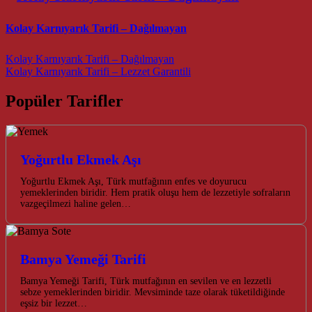
Kolay Karnıyarık Tarifi – Dağılmayan
Post navigation
Kolay Karnıyarık Tarifi – Dağılmayan
Kolay Karnıyarık Tarifi – Lezzet Garantili
Popüler Tarifler
Yoğurtlu Ekmek Aşı
Yoğurtlu Ekmek Aşı, Türk mutfağının enfes ve doyurucu
yemeklerinden biridir. Hem pratik oluşu hem de lezzetiyle sofraların
vazgeçilmezi haline gelen…
Bamya Yemeği Tarifi
Bamya Yemeği Tarifi, Türk mutfağının en sevilen ve en lezzetli
sebze yemeklerinden biridir. Mevsiminde taze olarak tüketildiğinde
eşsiz bir lezzet…