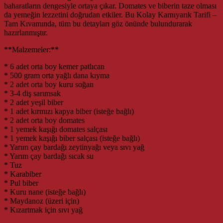
baharatların dengesiyle ortaya çıkar. Domates ve biberin taze olması
da yemeğin lezzetini doğrudan etkiler. Bu Kolay Karnıyarık Tarifi –
Tam Kıvamında, tüm bu detayları göz önünde bulundurarak
hazırlanmıştır.
**Malzemeler:**
* 6 adet orta boy kemer patlıcan
* 500 gram orta yağlı dana kıyma
* 2 adet orta boy kuru soğan
* 3-4 diş sarımsak
* 2 adet yeşil biber
* 1 adet kırmızı kapya biber (isteğe bağlı)
* 2 adet orta boy domates
* 1 yemek kaşığı domates salçası
* 1 yemek kaşığı biber salçası (isteğe bağlı)
* Yarım çay bardağı zeytinyağı veya sıvı yağ
* Yarım çay bardağı sıcak su
* Tuz
* Karabiber
* Pul biber
* Kuru nane (isteğe bağlı)
* Maydanoz (üzeri için)
* Kızartmak için sıvı yağ