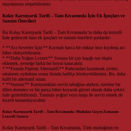
maydanozu serpebilirsiniz.
Kolay Karnıyarık Tarifi – Tam Kıvamında İçin Ek İpuçları ve
Sunum Önerileri
Bu Kolay Karnıyarık Tarifi – Tam Kıvamında’nı daha da lezzetli
hale getirecek bazı ek ipuçları ve sunum önerileri şunlardır:
* **Acı Severler İçin:** Kıymalı harca bir miktar ince kıyılmış acı
biber ekleyebilirsiniz.
* **Daha Yoğun Lezzet:** Sosuna bir çay kaşığı nar ekşisi
eklemek, yemeğe farklı bir boyut katacaktır.
* **Fırında Pişirme Alternatifi:** Patlıcanları kızartmak yerine,
ortalarını oyduktan sonra fırında hafifçe közleyebilirsiniz. Bu, daha
hafif bir alternatif sunar.
* **Sunum:** Karnıyarıkları servis tabağına alırken, üzerine bir
dilim domates ve bir parça biber koyarak görsel olarak daha çekici
hale getirebilirsiniz. Yanında yoğurt veya turşu ile servis etmek de
lezzeti tamamlayacaktır.
Kolay Karnıyarık Tarifi – Tam Kıvamında: Mutfakta Geçen Zamanın
Lezzetli Sonucu
Kolay Karnıyarık Tarifi – Tam Kıvamında, Türk mutfağının en