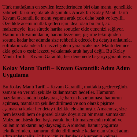
Türk mutfağının en sevilen lezzetlerinden biri olan mantı, genellikle
zahmetli bir süreç olarak düşünülür. Ancak bu Kolay Mantı Tarifi –
Kıvam Garantili ile mantı yapımı artık çok daha basit ve keyifli.
Özellikle acemi mutfak şefleri için ideal olan bu tarif, az
malzemeyle, kısa sürede harika sonuçlar elde etmenizi sağlıyor.
Hamurun kıvamından iç harcın lezzetine, pişirme tekniğinden
sosuna kadar her adımda size rehberlik edecek bu detaylı anlatımla,
sofralarınızda adeta bir lezzet şöleni yaratacaksınız. Mantı denince
akla gelen o eşsiz lezzeti yakalamak artık hayal değil. Bu Kolay
Mantı Tarifi – Kıvam Garantili, her denemede başarıyı garantiliyor.
Kolay Mantı Tarifi – Kıvam Garantili: Adım Adım
Uygulama
Bu Kolay Mantı Tarifi – Kıvam Garantili, mutfakta geçireceğiniz
zamanı en verimli şekilde kullanmanızı hedefler. Hamurun
hazırlanmasından başlayarak, iç harcın hazırlanması, hamurun
açılması, mantıların şekillendirilmesi ve son olarak pişirme
aşamasına kadar her detay titizlikle ele alınmıştır. Amacımız, size
hem lezzetli hem de görsel olarak doyurucu bir mantı sunmaktır.
Malzeme listesinden başlayarak, her bir malzemenin rolünü ve
kullanım miktarını açıklayacağız. Ardından, hamur yoğurma
tekniklerinden, hamurun dinlendirilmesine kadar olan süreci adım
adım anlatacağız. İç harç için kullanılacak kıymanın kalitesi,