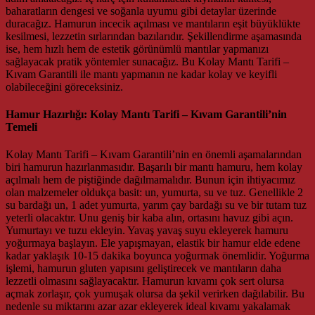
baharatların dengesi ve soğanla uyumu gibi detaylar üzerinde
duracağız. Hamurun incecik açılması ve mantıların eşit büyüklükte
kesilmesi, lezzetin sırlarından bazılarıdır. Şekillendirme aşamasında
ise, hem hızlı hem de estetik görünümlü mantılar yapmanızı
sağlayacak pratik yöntemler sunacağız. Bu Kolay Mantı Tarifi –
Kıvam Garantili ile mantı yapmanın ne kadar kolay ve keyifli
olabileceğini göreceksiniz.
Hamur Hazırlığı: Kolay Mantı Tarifi – Kıvam Garantili’nin
Temeli
Kolay Mantı Tarifi – Kıvam Garantili’nin en önemli aşamalarından
biri hamurun hazırlanmasıdır. Başarılı bir mantı hamuru, hem kolay
açılmalı hem de piştiğinde dağılmamalıdır. Bunun için ihtiyacımız
olan malzemeler oldukça basit: un, yumurta, su ve tuz. Genellikle 2
su bardağı un, 1 adet yumurta, yarım çay bardağı su ve bir tutam tuz
yeterli olacaktır. Unu geniş bir kaba alın, ortasını havuz gibi açın.
Yumurtayı ve tuzu ekleyin. Yavaş yavaş suyu ekleyerek hamuru
yoğurmaya başlayın. Ele yapışmayan, elastik bir hamur elde edene
kadar yaklaşık 10-15 dakika boyunca yoğurmak önemlidir. Yoğurma
işlemi, hamurun gluten yapısını geliştirecek ve mantıların daha
lezzetli olmasını sağlayacaktır. Hamurun kıvamı çok sert olursa
açmak zorlaşır, çok yumuşak olursa da şekil verirken dağılabilir. Bu
nedenle su miktarını azar azar ekleyerek ideal kıvamı yakalamak