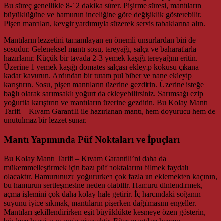
Bu süreç genellikle 8-12 dakika sürer. Pişirme süresi, mantıların
büyüklüğüne ve hamurun inceliğine göre değişiklik gösterebilir.
Pişen mantıları, kevgir yardımıyla süzerek servis tabaklarına alın.
Mantıların lezzetini tamamlayan en önemli unsurlardan biri de
sosudur. Geleneksel mantı sosu, tereyağı, salça ve baharatlarla
hazırlanır. Küçük bir tavada 2-3 yemek kaşığı tereyağını eritin.
Üzerine 1 yemek kaşığı domates salçası ekleyip kokusu çıkana
kadar kavurun. Ardından bir tutam pul biber ve nane ekleyip
karıştırın. Sosu, pişen mantıların üzerine gezdirin. Üzerine isteğe
bağlı olarak sarımsaklı yoğurt da ekleyebilirsiniz. Sarımsağı ezip
yoğurtla karıştırın ve mantıların üzerine gezdirin. Bu Kolay Mantı
Tarifi – Kıvam Garantili ile hazırlanan mantı, hem doyurucu hem de
unutulmaz bir lezzet sunar.
Mantı Yapımında Püf Noktaları ve İpuçları
Bu Kolay Mantı Tarifi – Kıvam Garantili’ni daha da
mükemmelleştirmek için bazı püf noktalarını bilmek faydalı
olacaktır. Hamurunuzu yoğururken çok fazla un eklemekten kaçının,
bu hamurun sertleşmesine neden olabilir. Hamuru dinlendirmek,
açma işlemini çok daha kolay hale getirir. İç harcındaki soğanın
suyunu iyice sıkmak, mantıların pişerken dağılmasını engeller.
Mantıları şekillendirirken eşit büyüklükte kesmeye özen gösterin,
böylece hepsi aynı anda pişecektir. Eğer mantıları hemen