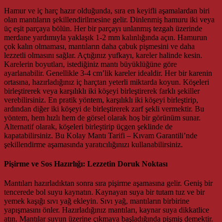
Hamur ve iç harç hazır olduğunda, sıra en keyifli aşamalardan biri
olan mantıların şekillendirilmesine gelir. Dinlenmiş hamuru iki veya
üç eşit parçaya bölün. Her bir parçayı unlanmış tezgah üzerinde
merdane yardımıyla yaklaşık 1-2 mm kalınlığında açın. Hamurun
çok kalın olmaması, mantıların daha çabuk pişmesini ve daha
lezzetli olmasını sağlar. Açtığınız yufkayı, kareler halinde kesin.
Karelerin boyutları, istediğiniz mantı büyüklüğüne göre
ayarlanabilir. Genellikle 3-4 cm’lik kareler idealdir. Her bir karenin
ortasına, hazırladığınız iç harçtan yeterli miktarda koyun. Köşeleri
birleştirerek veya karşılıklı iki köşeyi birleştirerek farklı şekiller
verebilirsiniz. En pratik yöntem, karşılıklı iki köşeyi birleştirip,
ardından diğer iki köşeyi de birleştirerek zarf şekli vermektir. Bu
yöntem, hem hızlı hem de görsel olarak hoş bir görünüm sunar.
Alternatif olarak, köşeleri birleştirip üçgen şeklinde de
kapatabilirsiniz. Bu Kolay Mantı Tarifi – Kıvam Garantili’nde
şekillendirme aşamasında yaratıcılığınızı kullanabilirsiniz.
Pişirme ve Sos Hazırlığı: Lezzetin Doruk Noktası
Mantıları hazırladıktan sonra sıra pişirme aşamasına gelir. Geniş bir
tencerede bol suyu kaynatın. Kaynayan suya bir tutam tuz ve bir
yemek kaşığı sıvı yağ ekleyin. Sıvı yağ, mantıların birbirine
yapışmasını önler. Hazırladığınız mantıları, kaynar suya dikkatlice
atın. Mantılar suyun üzerine çıkmaya başladığında pişmiş demektir.