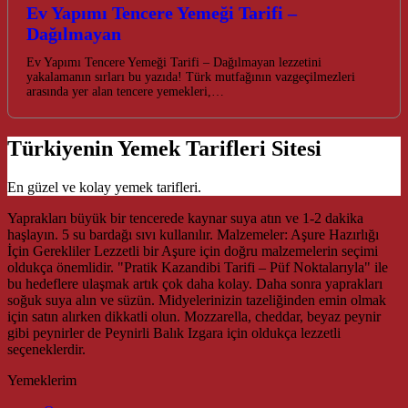
Ev Yapımı Tencere Yemeği Tarifi –
Dağılmayan
Ev Yapımı Tencere Yemeği Tarifi – Dağılmayan lezzetini
yakalamanın sırları bu yazıda! Türk mutfağının vazgeçilmezleri
arasında yer alan tencere yemekleri,…
Türkiyenin Yemek Tarifleri Sitesi
En güzel ve kolay yemek tarifleri.
Yaprakları büyük bir tencerede kaynar suya atın ve 1-2 dakika
haşlayın. 5 su bardağı sıvı kullanılır. Malzemeler: Aşure Hazırlığı
İçin Gerekliler Lezzetli bir Aşure için doğru malzemelerin seçimi
oldukça önemlidir. "Pratik Kazandibi Tarifi – Püf Noktalarıyla" ile
bu hedeflere ulaşmak artık çok daha kolay. Daha sonra yaprakları
soğuk suya alın ve süzün. Midyelerinizin tazeliğinden emin olmak
için satın alırken dikkatli olun. Mozzarella, cheddar, beyaz peynir
gibi peynirler de Peynirli Balık Izgara için oldukça lezzetli
seçeneklerdir.
Yemeklerim