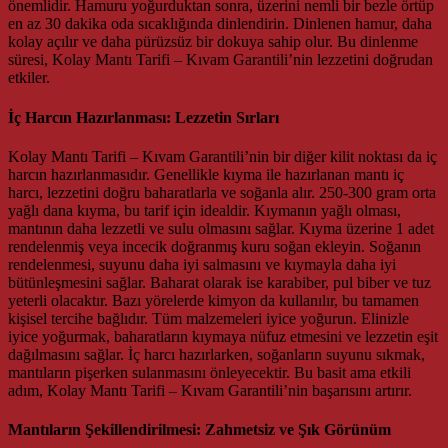
önemlidir. Hamuru yoğurduktan sonra, üzerini nemli bir bezle örtüp
en az 30 dakika oda sıcaklığında dinlendirin. Dinlenen hamur, daha
kolay açılır ve daha pürüzsüz bir dokuya sahip olur. Bu dinlenme
süresi, Kolay Mantı Tarifi – Kıvam Garantili’nin lezzetini doğrudan
etkiler.
İç Harcın Hazırlanması: Lezzetin Sırları
Kolay Mantı Tarifi – Kıvam Garantili’nin bir diğer kilit noktası da iç
harcın hazırlanmasıdır. Genellikle kıyma ile hazırlanan mantı iç
harcı, lezzetini doğru baharatlarla ve soğanla alır. 250-300 gram orta
yağlı dana kıyma, bu tarif için idealdir. Kıymanın yağlı olması,
mantının daha lezzetli ve sulu olmasını sağlar. Kıyma üzerine 1 adet
rendelenmiş veya incecik doğranmış kuru soğan ekleyin. Soğanın
rendelenmesi, suyunu daha iyi salmasını ve kıymayla daha iyi
bütünleşmesini sağlar. Baharat olarak ise karabiber, pul biber ve tuz
yeterli olacaktır. Bazı yörelerde kimyon da kullanılır, bu tamamen
kişisel tercihe bağlıdır. Tüm malzemeleri iyice yoğurun. Elinizle
iyice yoğurmak, baharatların kıymaya nüfuz etmesini ve lezzetin eşit
dağılmasını sağlar. İç harcı hazırlarken, soğanların suyunu sıkmak,
mantıların pişerken sulanmasını önleyecektir. Bu basit ama etkili
adım, Kolay Mantı Tarifi – Kıvam Garantili’nin başarısını artırır.
Mantıların Şekillendirilmesi: Zahmetsiz ve Şık Görünüm