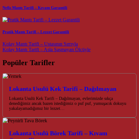
Nefis Mantı Tarifi – Kıvam Garantili
Pratik Mantı Tarifi – Lezzet Garantili
Post navigation
Kolay Mantı Tarifi – Ustasının Sırrıyla
Kolay Mantı Tarifi – Asla Şaşmayan Ölçüyle
Popüler Tarifler
Lokanta Usulü Kek Tarifi – Dağılmayan
Lokanta Usulü Kek Tarifi – Dağılmayan, evlerimizde sıkça
denediğimiz ancak bazen istediğimiz o puf puf, yumuşacık dokuyu
yakalayamadığımız bir lezzet…
Lokanta Usulü Börek Tarifi – Kıvam