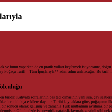
larıyla
mak ve bunu yaparken de en pratik yolları keşfetmek istiyorsanız, doğru 
 Poğaça Tarifi – Tüm İpuçlarıyla** adım adım anlatacağız. Bu tarif, mu
Yolculuğu
 biridir. Kahvaltı sofralarının baş tacı olmasının yanı sıra, çay saatle
kökenleri oldukça eskilere dayanır. Tarihi kaynaklara göre, poğaçanın i
 bir sonucu olarak gelişmiş ve zamanla Türk mutfağının ayrılmaz bir p
tlenmiştir. Günümüzde ise peynirli, patatesli, kıymalı, zeytinli gibi pek 