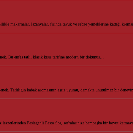
ellikle makarnalar, lazanyalar, fırında tavuk ve sebze yemeklerine kattığı kre
eçenek. Bu enfes tatlı, klasik kısır tarifine modern bir dokunuş…
eçenek. Tatlılığın kabak aromasının eşsiz uyumu, damakta unutulmaz bir deney
z lezzetlerinden Fesleğenli Pesto Sos, sofralarınıza bambaşka bir boyut katmay