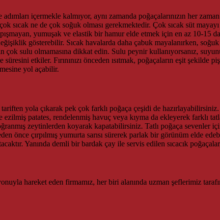
dımları içermekle kalmıyor, aynı zamanda poğaçalarınızın her zaman ku
çok sıcak ne de çok soğuk olması gerekmektedir. Çok sıcak süt mayayı ö
apışmayan, yumuşak ve elastik bir hamur elde etmek için en az 10-15 da
eğişiklik gösterebilir. Sıcak havalarda daha çabuk mayalanırken, soğuk
ın çok sulu olmamasına dikkat edin. Sulu peynir kullanıyorsanız, suyun
 süresini etkiler. Fırınınızı önceden ısıtmak, poğaçaların eşit şekilde pi
esine yol açabilir.
ariften yola çıkarak pek çok farklı poğaça çeşidi de hazırlayabilirsiniz.
 ve ezilmiş patates, rendelenmiş havuç veya kıyma da ekleyerek farklı ta
ğranmış zeytinlerden koyarak kapatabilirsiniz. Tatlı poğaça sevenler için
den önce çırpılmış yumurta sarısı sürerek parlak bir görünüm elde edebi
ktır. Yanında demli bir bardak çay ile servis edilen sıcacık poğaçalar, k
syonuyla hareket eden firmamız, her biri alanında uzman şeflerimiz taraf