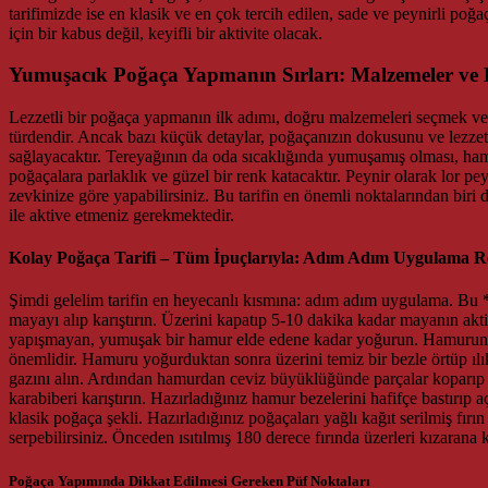
tarifimizde ise en klasik ve en çok tercih edilen, sade ve peynirli po
için bir kabus değil, keyifli bir aktivite olacak.
Yumuşacık Poğaça Yapmanın Sırları: Malzemeler ve 
Lezzetli bir poğaça yapmanın ilk adımı, doğru malzemeleri seçmek ve 
türdendir. Ancak bazı küçük detaylar, poğaçanızın dokusunu ve lezzeti
sağlayacaktır. Tereyağının da oda sıcaklığında yumuşamış olması, hamu
poğaçalara parlaklık ve güzel bir renk katacaktır. Peynir olarak lor pey
zevkinize göre yapabilirsiniz. Bu tarifin en önemli noktalarından biri 
ile aktive etmeniz gerekmektedir.
Kolay Poğaça Tarifi – Tüm İpuçlarıyla: Adım Adım Uygulama R
Şimdi gelelim tarifin en heyecanlı kısmına: adım adım uygulama. Bu **
mayayı alıp karıştırın. Üzerini kapatıp 5-10 dakika kadar mayanın akti
yapışmayan, yumuşak bir hamur elde edene kadar yoğurun. Hamurun kıv
önemlidir. Hamuru yoğurduktan sonra üzerini temiz bir bezle örtüp ıl
gazını alın. Ardından hamurdan ceviz büyüklüğünde parçalar koparıp av
karabiberi karıştırın. Hazırladığınız hamur bezelerini hafifçe bastırıp a
klasik poğaça şekli. Hazırladığınız poğaçaları yağlı kağıt serilmiş fırı
serpebilirsiniz. Önceden ısıtılmış 180 derece fırında üzerleri kızarana 
Poğaça Yapımında Dikkat Edilmesi Gereken Püf Noktaları