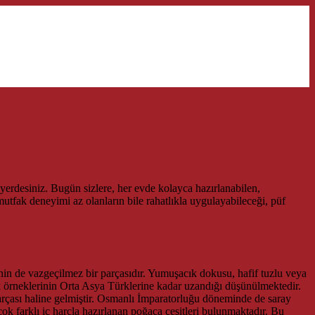
yerdesiniz. Bugün sizlere, her evde kolayca hazırlanabilen,
tfak deneyimi az olanların bile rahatlıkla uygulayabileceği, püf
rinin de vazgeçilmez bir parçasıdır. Yumuşacık dokusu, hafif tuzlu veya
lk örneklerinin Orta Asya Türklerine kadar uzandığı düşünülmektedir.
arçası haline gelmiştir. Osmanlı İmparatorluğu döneminde de saray
çok farklı iç harçla hazırlanan poğaça çeşitleri bulunmaktadır. Bu