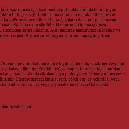
sursuz olması için bazı önemli püf noktalarını da barındırıyor.
ldürebilir, çok soğuk süt ise mayanın tam olarak aktifleşmesini
kika yoğurmak gereklidir. Bu, poğaçaların daha puf puf olmasını
 havalarda daha uzun sürebilir. Hamurun iki katına çıkması,
u süzdükten sonra kullanın. Aksi takdirde hamurunuz ıslanabilir ve
şmesini sağlar. Pişirme süresi boyunca fırının kapağını çok sık
 Örneğin, peynirli harcınıza ince kıyılmış dereotu, karabiber veya pul
tlar yakalayabilirsiniz. Zeytinli poğaça yapmak isterseniz, hamurdan
 ise iç harcına damla çikolata veya pudra şekeri ile karıştırılmış ceviz
lirsiniz. Üzerine serpeceğiniz susam, çörek otu, ay çekirdeği veya
ahvaltı sofralarınıza veya çay saatlerinize lezzet katacaktır.
ından özenle hazırl