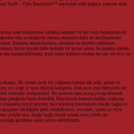
Poğaça Tarifi – Tüm İpuçlarıyla** sayesinde artık poğaça yapmak sizin
yacınız olan malzemeler oldukça standart ve her evde bulunabilecek
oğurdun oda sıcaklığında olması, mayanın daha iyi aktifleşmesini
ktır. Yumurta akının hamura, sarısının ise üzerine sürülmesi,
verirken, beyaz peynir daha belirgin bir lezzet sunar. Seçiminizi damak
una karıştırabilirsiniz, kuru maya kullanıyorsanız ise ılık süt veya su
ksınız. İlk olarak derin bir yoğurma kabına ılık sütü, şekeri ve
ı, sıvı yağı ve tuzu ekleyip karıştırın. Unu azar azar ekleyerek ele
şekil vermekte zorlanırsınız. Bu nedenle unu yavaş yavaş eklemek
atına çıktığında hazır demektir. Mayalanan hamuru hafifçe yoğurup
a ufalanmış beyaz peyniri, ince kıyılmış maydanozu (isteğe bağlı) ve
Poğaçalara istediğiniz şekli verebilirsiniz; yuvarlak, yarım ay veya
rine çizikler atın. İsteğe bağlı olarak susam veya çörek otu
caklığı geçtikten sonra servis edebilirsiniz.