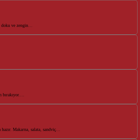
msi doku ve zengin…
im bırakıyor.…
a hazır. Makarna, salata, sandviç…