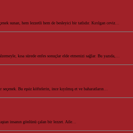
nek sunan, hem lezzetli hem de besleyici bir tatlıdır. Kırılgan ceviz…
lzemeyle, kısa sürede enfes sonuçlar elde etmenizi sağlar. Bu yazıda,…
 seçenek. Bu eşsiz köftelerin, ince kıyılmış et ve baharatların…
r yaştan insanın gönlünü çalan bir lezzet. Aile…