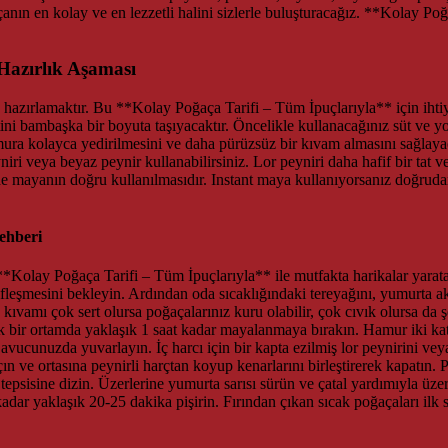
ğaçanın en kolay ve en lezzetli halini sizlerle buluşturacağız. **Kolay 
Hazırlık Aşaması
hazırlamaktır. Bu **Kolay Poğaça Tarifi – Tüm İpuçlarıyla** için ihti
ni bambaşka bir boyuta taşıyacaktır. Öncelikle kullanacağınız süt ve y
ra kolayca yedirilmesini ve daha pürüzsüz bir kıvam almasını sağlayaca
niri veya beyaz peynir kullanabilirsiniz. Lor peyniri daha hafif bir tat 
de mayanın doğru kullanılmasıdır. Instant maya kullanıyorsanız doğrudan 
ehberi
Kolay Poğaça Tarifi – Tüm İpuçlarıyla** ile mutfakta harikalar yarataca
fleşmesini bekleyin. Ardından oda sıcaklığındaki tereyağını, yumurta akın
amı çok sert olursa poğaçalarınız kuru olabilir, çok cıvık olursa da 
ık bir ortamda yaklaşık 1 saat kadar mayalanmaya bırakın. Hamur iki k
ucunuzda yuvarlayın. İç harcı için bir kapta ezilmiş lor peynirini vey
çın ve ortasına peynirli harçtan koyup kenarlarını birleştirerek kapatın. 
n tepsisine dizin. Üzerlerine yumurta sarısı sürün ve çatal yardımıyla üze
kadar yaklaşık 20-25 dakika pişirin. Fırından çıkan sıcak poğaçaları ilk sı