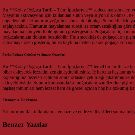
Bu **Kolay Poğaça Tarifi – Tüm İpuçlarıyla** sadece malzemeleri ve a
Mayanın aktivasyonu için kullanılan sütün veya suyun ılık olması, ne 
engelleyebilir. Hamurun yoğrulma süresi de oldukça önemlidir. Ele y
sağlayacaktır. Hamurun mayalanma süresi ise ortam sıcaklığına göre d
mayalanma için yeterli olduğunun göstergesidir. Poğaçaların iç harcın
poğaçalarınızın dokusu bozulabilir. Fırın sıcaklığı da poğaçaların pişme
açmamaya özen gösterin, bu ısı kaybına neden olarak poğaçaların sönm
Farklı Poğaça Çeşitleri ve Sunum Önerileri
Bu **Kolay Poğaça Tarifi – Tüm İpuçlarıyla** temel bir tariftir ve bu t
biber ekleyerek lezzetini zenginleştirebilirsiniz. İç harcına haşlanmış
kopardığınız bezeleri açtıktan sonra ortasına çekirdeği çıkarılmış ve do
ekleyebilirsiniz. Sunum konusunda ise poğaçalarınızın üzerine pişirme
haşhaş tohumları hem lezzet hem de görsel açıdan hoş bir dokunuş kataca
Firmamız Hakkında
Yıllardır mutfak tutkunlarına en taze ve en lezzetli tarifleri sunma mi
Benzer Yazılar