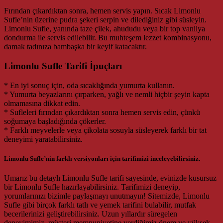
Fırından çıkardıktan sonra, hemen servis yapın. Sıcak Limonlu
Sufle’nin üzerine pudra şekeri serpin ve dilediğiniz gibi süsleyin.
Limonlu Sufle, yanında taze çilek, ahududu veya bir top vanilya
dondurma ile servis edilebilir. Bu muhteşem lezzet kombinasyonu,
damak tadınıza bambaşka bir keyif katacaktır.
Limonlu Sufle Tarifi İpuçları
* En iyi sonuç için, oda sıcaklığında yumurta kullanın.
* Yumurta beyazlarını çırparken, yağlı ve nemli hiçbir şeyin kapta
olmamasına dikkat edin.
* Sufleleri fırından çıkardıktan sonra hemen servis edin, çünkü
soğumaya başladığında çökerler.
* Farklı meyvelerle veya çikolata sosuyla süsleyerek farklı bir tat
deneyimi yaratabilirsiniz.
Limonlu Sufle’nin farklı versiyonları için tarifimizi inceleyebilirsiniz.
Umarız bu detaylı Limonlu Sufle tarifi sayesinde, evinizde kusursuz
bir Limonlu Sufle hazırlayabilirsiniz. Tarifimizi deneyip,
yorumlarınızı bizimle paylaşmayı unutmayın! Sitemizde, Limonlu
Sufle gibi birçok farklı tatlı ve yemek tarifini bulabilir, mutfak
becerilerinizi geliştirebilirsiniz. Uzun yıllardır süregelen
deneyimimiz, müşteri memnuniyetine verdiğimiz önem ve yüksek