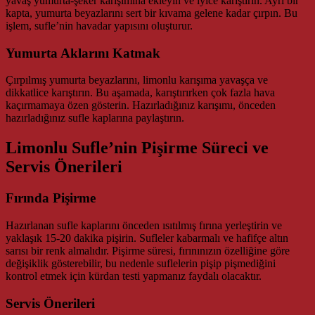
yavaş yumurta-şeker karışımına ekleyin ve iyice karıştırın. Ayrı bir
kapta, yumurta beyazlarını sert bir kıvama gelene kadar çırpın. Bu
işlem, sufle’nin havadar yapısını oluşturur.
Yumurta Aklarını Katmak
Çırpılmış yumurta beyazlarını, limonlu karışıma yavaşça ve
dikkatlice karıştırın. Bu aşamada, karıştırırken çok fazla hava
kaçırmamaya özen gösterin. Hazırladığınız karışımı, önceden
hazırladığınız sufle kaplarına paylaştırın.
Limonlu Sufle’nin Pişirme Süreci ve
Servis Önerileri
Fırında Pişirme
Hazırlanan sufle kaplarını önceden ısıtılmış fırına yerleştirin ve
yaklaşık 15-20 dakika pişirin. Sufleler kabarmalı ve hafifçe altın
sarısı bir renk almalıdır. Pişirme süresi, fırınınızın özelliğine göre
değişiklik gösterebilir, bu nedenle suflelerin pişip pişmediğini
kontrol etmek için kürdan testi yapmanız faydalı olacaktır.
Servis Önerileri