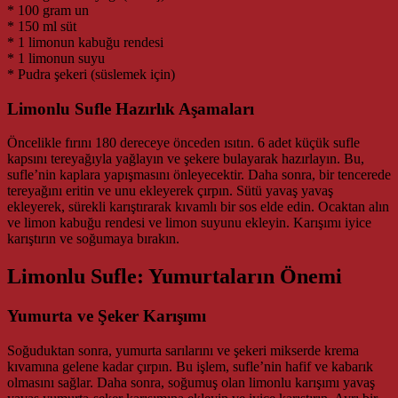
* 100 gram un
* 150 ml süt
* 1 limonun kabuğu rendesi
* 1 limonun suyu
* Pudra şekeri (süslemek için)
Limonlu Sufle Hazırlık Aşamaları
Öncelikle fırını 180 dereceye önceden ısıtın. 6 adet küçük sufle
kapsını tereyağıyla yağlayın ve şekere bulayarak hazırlayın. Bu,
sufle’nin kaplara yapışmasını önleyecektir. Daha sonra, bir tencerede
tereyağını eritin ve unu ekleyerek çırpın. Sütü yavaş yavaş
ekleyerek, sürekli karıştırarak kıvamlı bir sos elde edin. Ocaktan alın
ve limon kabuğu rendesi ve limon suyunu ekleyin. Karışımı iyice
karıştırın ve soğumaya bırakın.
Limonlu Sufle: Yumurtaların Önemi
Yumurta ve Şeker Karışımı
Soğuduktan sonra, yumurta sarılarını ve şekeri mikserde krema
kıvamına gelene kadar çırpın. Bu işlem, sufle’nin hafif ve kabarık
olmasını sağlar. Daha sonra, soğumuş olan limonlu karışımı yavaş