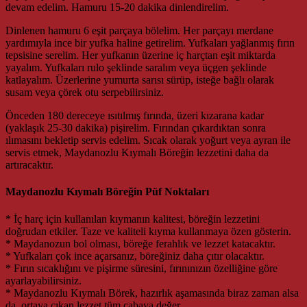
devam edelim. Hamuru 15-20 dakika dinlendirelim.
Dinlenen hamuru 6 eşit parçaya bölelim. Her parçayı merdane
yardımıyla ince bir yufka haline getirelim. Yufkaları yağlanmış fırın
tepsisine serelim. Her yufkanın üzerine iç harçtan eşit miktarda
yayalım. Yufkaları rulo şeklinde saralım veya üçgen şeklinde
katlayalım. Üzerlerine yumurta sarısı sürüp, isteğe bağlı olarak
susam veya çörek otu serpebilirsiniz.
Önceden 180 dereceye ısıtılmış fırında, üzeri kızarana kadar
(yaklaşık 25-30 dakika) pişirelim. Fırından çıkardıktan sonra
ılımasını bekletip servis edelim. Sıcak olarak yoğurt veya ayran ile
servis etmek, Maydanozlu Kıymalı Böreğin lezzetini daha da
artıracaktır.
Maydanozlu Kıymalı Böreğin Püf Noktaları
* İç harç için kullanılan kıymanın kalitesi, böreğin lezzetini
doğrudan etkiler. Taze ve kaliteli kıyma kullanmaya özen gösterin.
* Maydanozun bol olması, böreğe ferahlık ve lezzet katacaktır.
* Yufkaları çok ince açarsanız, böreğiniz daha çıtır olacaktır.
* Fırın sıcaklığını ve pişirme süresini, fırınınızın özelliğine göre
ayarlayabilirsiniz.
* Maydanozlu Kıymalı Börek, hazırlık aşamasında biraz zaman alsa
da, ortaya çıkan lezzet tüm çabaya değer.