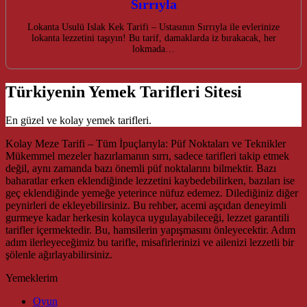
Sırrıyla
Lokanta Usulü Islak Kek Tarifi – Ustasının Sırrıyla ile evlerinize
lokanta lezzetini taşıyın! Bu tarif, damaklarda iz bırakacak, her
lokmada…
Türkiyenin Yemek Tarifleri Sitesi
En güzel ve kolay yemek tarifleri.
Kolay Meze Tarifi – Tüm İpuçlarıyla: Püf Noktaları ve Teknikler
Mükemmel mezeler hazırlamanın sırrı, sadece tarifleri takip etmek
değil, aynı zamanda bazı önemli püf noktalarını bilmektir. Bazı
baharatlar erken eklendiğinde lezzetini kaybedebilirken, bazıları ise
geç eklendiğinde yemeğe yeterince nüfuz edemez. Dilediğiniz diğer
peynirleri de ekleyebilirsiniz. Bu rehber, acemi aşçıdan deneyimli
gurmeye kadar herkesin kolayca uygulayabileceği, lezzet garantili
tarifler içermektedir. Bu, hamsilerin yapışmasını önleyecektir. Adım
adım ilerleyeceğimiz bu tarifle, misafirlerinizi ve ailenizi lezzetli bir
şölenle ağırlayabilirsiniz.
Yemeklerim
Oyun