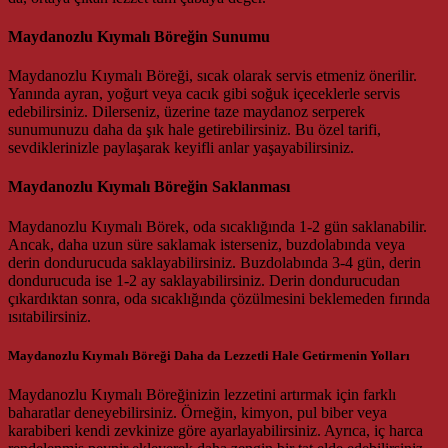
Maydanozlu Kıymalı Böreğin Sunumu
Maydanozlu Kıymalı Böreği, sıcak olarak servis etmeniz önerilir.
Yanında ayran, yoğurt veya cacık gibi soğuk içeceklerle servis
edebilirsiniz. Dilerseniz, üzerine taze maydanoz serperek
sunumunuzu daha da şık hale getirebilirsiniz. Bu özel tarifi,
sevdiklerinizle paylaşarak keyifli anlar yaşayabilirsiniz.
Maydanozlu Kıymalı Böreğin Saklanması
Maydanozlu Kıymalı Börek, oda sıcaklığında 1-2 gün saklanabilir.
Ancak, daha uzun süre saklamak isterseniz, buzdolabında veya
derin dondurucuda saklayabilirsiniz. Buzdolabında 3-4 gün, derin
dondurucuda ise 1-2 ay saklayabilirsiniz. Derin dondurucudan
çıkardıktan sonra, oda sıcaklığında çözülmesini beklemeden fırında
ısıtabilirsiniz.
Maydanozlu Kıymalı Böreği Daha da Lezzetli Hale Getirmenin Yolları
Maydanozlu Kıymalı Böreğinizin lezzetini artırmak için farklı
baharatlar deneyebilirsiniz. Örneğin, kimyon, pul biber veya
karabiberi kendi zevkinize göre ayarlayabilirsiniz. Ayrıca, iç harca