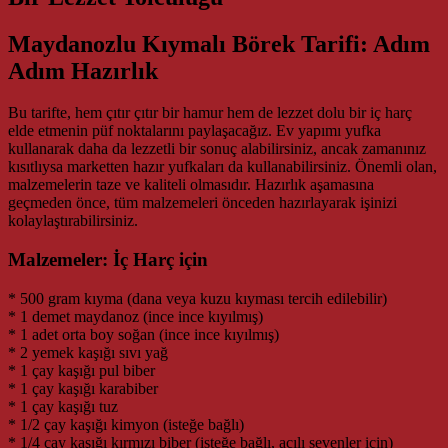
Maydanozlu Kıymalı Börek Tarifi: Adım
Adım Hazırlık
Bu tarifte, hem çıtır çıtır bir hamur hem de lezzet dolu bir iç harç
elde etmenin püf noktalarını paylaşacağız. Ev yapımı yufka
kullanarak daha da lezzetli bir sonuç alabilirsiniz, ancak zamanınız
kısıtlıysa marketten hazır yufkaları da kullanabilirsiniz. Önemli olan,
malzemelerin taze ve kaliteli olmasıdır. Hazırlık aşamasına
geçmeden önce, tüm malzemeleri önceden hazırlayarak işinizi
kolaylaştırabilirsiniz.
Malzemeler: İç Harç için
* 500 gram kıyma (dana veya kuzu kıyması tercih edilebilir)
* 1 demet maydanoz (ince ince kıyılmış)
* 1 adet orta boy soğan (ince ince kıyılmış)
* 2 yemek kaşığı sıvı yağ
* 1 çay kaşığı pul biber
* 1 çay kaşığı karabiber
* 1 çay kaşığı tuz
* 1/2 çay kaşığı kimyon (isteğe bağlı)
* 1/4 çay kaşığı kırmızı biber (isteğe bağlı, acılı sevenler için)