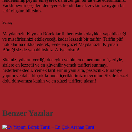
rendelenmiş peynir ekleyerek daha zengin bir tat elde edebilirsiniz.
Farklı peynir çeşitleri deneyerek kendi damak zevkinize uygun bir
tarif oluşturabilirsiniz.
Sonuç
Maydanozlu Kıymalı Börek tarifi, herkesin kolaylıkla yapabileceği
ve misafirlerinizi etkileyeceği kadar lezzetli bir tariftir. Tarifin püf
noktalarına dikkat ederek, evde en güzel Maydanozlu Kıymalı
Böreği siz de yapabilirsiniz. Afiyet olsun!
Sitemiz, yılların verdiği deneyim ve binlerce memnun müşteriyle,
sizlere en lezzetli ve en güvenilir yemek tarifleri sunmayı
hedeflemektedir. Yemek tariflerinin yanı sıra, pastacılık, kurabiye
yapımı ve daha birçok konuda içeriklerimiz mevcuttur. Siz de lezzet
dolu dünyamıza katılın ve en güzel tariflere ulaşın!
Benzer Yazılar