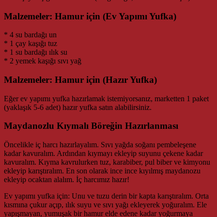
Malzemeler: Hamur için (Ev Yapımı Yufka)
* 4 su bardağı un
* 1 çay kaşığı tuz
* 1 su bardağı ılık su
* 2 yemek kaşığı sıvı yağ
Malzemeler: Hamur için (Hazır Yufka)
Eğer ev yapımı yufka hazırlamak istemiyorsanız, marketten 1 paket
(yaklaşık 5-6 adet) hazır yufka satın alabilirsiniz.
Maydanozlu Kıymalı Böreğin Hazırlanması
Öncelikle iç harcı hazırlayalım. Sıvı yağda soğanı pembeleşene
kadar kavuralım. Ardından kıymayı ekleyip suyunu çekene kadar
kavuralım. Kıyma kavrulurken tuz, karabiber, pul biber ve kimyonu
ekleyip karıştıralım. En son olarak ince ince kıyılmış maydanozu
ekleyip ocaktan alalım. İç harcımız hazır!
Ev yapımı yufka için: Unu ve tuzu derin bir kapta karıştıralım. Orta
kısmına çukur açıp, ılık suyu ve sıvı yağı ekleyerek yoğuralım. Ele
yapışmayan, yumuşak bir hamur elde edene kadar yoğurmaya