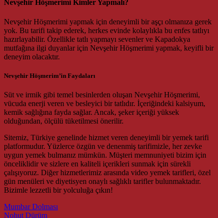
Nevşehir Höşmerimi Kimler Yapmalı?
Nevşehir Höşmerimi yapmak için deneyimli bir aşçı olmanıza gerek
yok. Bu tarifi takip ederek, herkes evinde kolaylıkla bu enfes tatlıyı
hazırlayabilir. Özellikle tatlı yapmayı sevenler ve Kapadokya
mutfağına ilgi duyanlar için Nevşehir Höşmerimi yapmak, keyifli bir
deneyim olacaktır.
Nevşehir Höşmerim’in Faydaları
Süt ve irmik gibi temel besinlerden oluşan Nevşehir Höşmerimi,
vücuda enerji veren ve besleyici bir tatlıdır. İçeriğindeki kalsiyum,
kemik sağlığına fayda sağlar. Ancak, şeker içeriği yüksek
olduğundan, ölçülü tüketilmesi önerilir.
Sitemiz, Türkiye genelinde hizmet veren deneyimli bir yemek tarifi
platformudur. Yüzlerce özgün ve denenmiş tarifimizle, her zevke
uygun yemek bulmanız mümkün. Müşteri memnuniyeti bizim için
önceliklidir ve sizlere en kaliteli içerikleri sunmak için sürekli
çalışıyoruz. Diğer hizmetlerimiz arasında video yemek tarifleri, özel
gün menüleri ve diyetisyen onaylı sağlıklı tarifler bulunmaktadır.
Bizimle lezzetli bir yolculuğa çıkın!
Post navigation
Mumbar Dolması
Nohut Dürüm