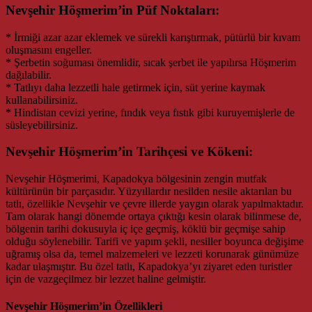
Nevşehir Höşmerim’in Püf Noktaları:
* İrmiği azar azar eklemek ve sürekli karıştırmak, pütürlü bir kıvam
oluşmasını engeller.
* Şerbetin soğuması önemlidir, sıcak şerbet ile yapılırsa Höşmerim
dağılabilir.
* Tatlıyı daha lezzetli hale getirmek için, süt yerine kaymak
kullanabilirsiniz.
* Hindistan cevizi yerine, fındık veya fıstık gibi kuruyemişlerle de
süsleyebilirsiniz.
Nevşehir Höşmerim’in Tarihçesi ve Kökeni:
Nevşehir Höşmerimi, Kapadokya bölgesinin zengin mutfak
kültürünün bir parçasıdır. Yüzyıllardır nesilden nesile aktarılan bu
tatlı, özellikle Nevşehir ve çevre illerde yaygın olarak yapılmaktadır.
Tam olarak hangi dönemde ortaya çıktığı kesin olarak bilinmese de,
bölgenin tarihi dokusuyla iç içe geçmiş, köklü bir geçmişe sahip
olduğu söylenebilir. Tarifi ve yapım şekli, nesiller boyunca değişime
uğramış olsa da, temel malzemeleri ve lezzeti korunarak günümüze
kadar ulaşmıştır. Bu özel tatlı, Kapadokya’yı ziyaret eden turistler
için de vazgeçilmez bir lezzet haline gelmiştir.
Nevşehir Höşmerim’in Özellikleri