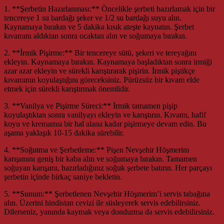
1. **Şerbetin Hazırlanması:** Öncelikle şerbeti hazırlamak için bir
tencereye 1 su bardağı şeker ve 1/2 su bardağı suyu alın.
Kaynamaya bırakın ve 5 dakika kısık ateşte kaynatın. Şerbet
kıvamını aldıktan sonra ocaktan alın ve soğumaya bırakın.
2. **İrmik Pişirme:** Bir tencereye sütü, şekeri ve tereyağını
ekleyin. Kaynamaya bırakın. Kaynamaya başladıktan sonra irmiği
azar azar ekleyin ve sürekli karıştırarak pişirin. İrmik piştikçe
kıvamının koyulaştığını göreceksiniz. Pürüzsüz bir kıvam elde
etmek için sürekli karıştırmak önemlidir.
3. **Vanilya ve Pişirme Süreci:** İrmik tamamen pişip
koyulaştıktan sonra vanilyayı ekleyin ve karıştırın. Kıvamı, hafif
koyu ve kremamsı bir hal alana kadar pişirmeye devam edin. Bu
aşama yaklaşık 10-15 dakika sürebilir.
4. **Soğutma ve Şerbetleme:** Pişen Nevşehir Höşmerim
karışımını geniş bir kaba alın ve soğumaya bırakın. Tamamen
soğuyan karışımı, hazırladığınız soğuk şerbete batırın. Her parçayı
şerbetin içinde birkaç saniye bekletin.
5. **Sunum:** Şerbetlenen Nevşehir Höşmerim’i servis tabağına
alın. Üzerini hindistan cevizi ile süsleyerek servis edebilirsiniz.
Dilerseniz, yanında kaymak veya dondurma da servis edebilirsiniz.