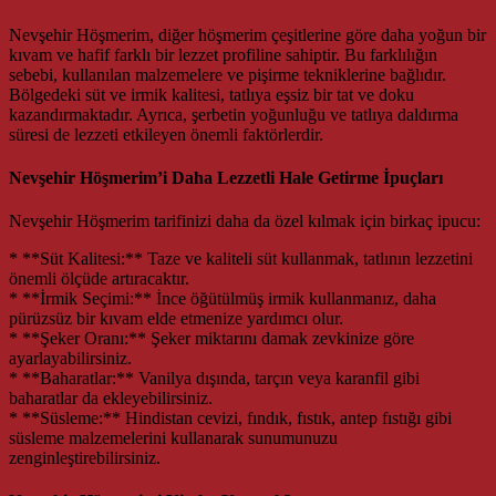
Nevşehir Höşmerim, diğer höşmerim çeşitlerine göre daha yoğun bir
kıvam ve hafif farklı bir lezzet profiline sahiptir. Bu farklılığın
sebebi, kullanılan malzemelere ve pişirme tekniklerine bağlıdır.
Bölgedeki süt ve irmik kalitesi, tatlıya eşsiz bir tat ve doku
kazandırmaktadır. Ayrıca, şerbetin yoğunluğu ve tatlıya daldırma
süresi de lezzeti etkileyen önemli faktörlerdir.
Nevşehir Höşmerim’i Daha Lezzetli Hale Getirme İpuçları
Nevşehir Höşmerim tarifinizi daha da özel kılmak için birkaç ipucu:
* **Süt Kalitesi:** Taze ve kaliteli süt kullanmak, tatlının lezzetini
önemli ölçüde artıracaktır.
* **İrmik Seçimi:** İnce öğütülmüş irmik kullanmanız, daha
pürüzsüz bir kıvam elde etmenize yardımcı olur.
* **Şeker Oranı:** Şeker miktarını damak zevkinize göre
ayarlayabilirsiniz.
* **Baharatlar:** Vanilya dışında, tarçın veya karanfil gibi
baharatlar da ekleyebilirsiniz.
* **Süsleme:** Hindistan cevizi, fındık, fıstık, antep fıstığı gibi
süsleme malzemelerini kullanarak sunumunuzu
zenginleştirebilirsiniz.