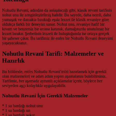
Nohutlu Revani, adından da anlaşılacağı gibi, klasik revani tarifinin
nohut unu ile zenginleştirilmiş halidir. Bu sayede, daha nemli, daha
yumuşak ve damakta bıraktığı eşsiz lezzet ile klasik revaniye göre
oldukça farklı bir deneyim sunar. Nohut unu, revaniye hafif bir
kıvam ve benzersiz bir aroma katarak, damağınızda unutulmaz bir
lezzet bırakır. Şerbetinin lezzeti ile buluştuğunda ise ortaya gerçek
bir şaheser çıkar. Bu tarifimiz ile enfes bir Nohutlu Revani deneyimi
yaşayacaksınız.
Nohutlu Revani Tarifi: Malzemeler ve
Hazırlık
Bu bölümde, enfes Nohutlu Revani’mizi hazırlamak için gerekli
olan malzemeleri ve adım adım yapım aşamalarını bulabilirsiniz.
Tarifimiz, her aşamada ayrıntılı açıklamalar içerir, böylece her
seviyeden aşçı kolaylıkla uygulayabilir.
Nohutlu Revani İçin Gerekli Malzemeler
* 1 su bardağı nohut unu
* 1 su bardağı un
* 1 su bardağı şeker