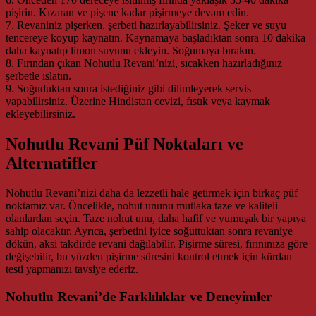
pişirin. Kızaran ve pişene kadar pişirmeye devam edin.
7. Revaniniz pişerken, şerbeti hazırlayabilirsiniz. Şeker ve suyu
tencereye koyup kaynatın. Kaynamaya başladıktan sonra 10 dakika
daha kaynatıp limon suyunu ekleyin. Soğumaya bırakın.
8. Fırından çıkan Nohutlu Revani’nizi, sıcakken hazırladığınız
şerbetle ıslatın.
9. Soğuduktan sonra istediğiniz gibi dilimleyerek servis
yapabilirsiniz. Üzerine Hindistan cevizi, fıstık veya kaymak
ekleyebilirsiniz.
Nohutlu Revani Püf Noktaları ve
Alternatifler
Nohutlu Revani’nizi daha da lezzetli hale getirmek için birkaç püf
noktamız var. Öncelikle, nohut ununu mutlaka taze ve kaliteli
olanlardan seçin. Taze nohut unu, daha hafif ve yumuşak bir yapıya
sahip olacaktır. Ayrıca, şerbetini iyice soğuttuktan sonra revaniye
dökün, aksi takdirde revani dağılabilir. Pişirme süresi, fırınınıza göre
değişebilir, bu yüzden pişirme süresini kontrol etmek için kürdan
testi yapmanızı tavsiye ederiz.
Nohutlu Revani’de Farklılıklar ve Deneyimler