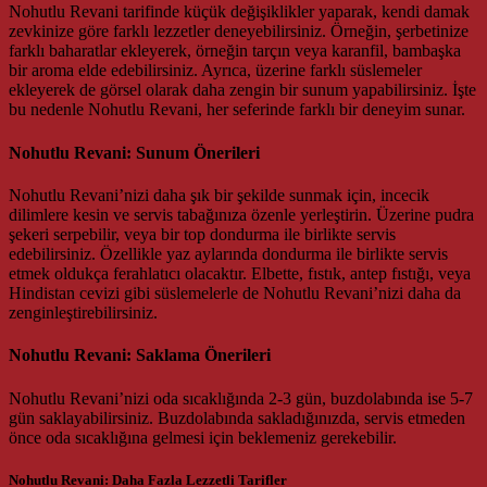
Nohutlu Revani tarifinde küçük değişiklikler yaparak, kendi damak
zevkinize göre farklı lezzetler deneyebilirsiniz. Örneğin, şerbetinize
farklı baharatlar ekleyerek, örneğin tarçın veya karanfil, bambaşka
bir aroma elde edebilirsiniz. Ayrıca, üzerine farklı süslemeler
ekleyerek de görsel olarak daha zengin bir sunum yapabilirsiniz. İşte
bu nedenle Nohutlu Revani, her seferinde farklı bir deneyim sunar.
Nohutlu Revani: Sunum Önerileri
Nohutlu Revani’nizi daha şık bir şekilde sunmak için, incecik
dilimlere kesin ve servis tabağınıza özenle yerleştirin. Üzerine pudra
şekeri serpebilir, veya bir top dondurma ile birlikte servis
edebilirsiniz. Özellikle yaz aylarında dondurma ile birlikte servis
etmek oldukça ferahlatıcı olacaktır. Elbette, fıstık, antep fıstığı, veya
Hindistan cevizi gibi süslemelerle de Nohutlu Revani’nizi daha da
zenginleştirebilirsiniz.
Nohutlu Revani: Saklama Önerileri
Nohutlu Revani’nizi oda sıcaklığında 2-3 gün, buzdolabında ise 5-7
gün saklayabilirsiniz. Buzdolabında sakladığınızda, servis etmeden
önce oda sıcaklığına gelmesi için beklemeniz gerekebilir.
Nohutlu Revani: Daha Fazla Lezzetli Tarifler