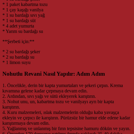
* 1 paket kabartma tozu
* 1 çay kaşığı vanilya
* 1 su bardağı sıvı yağ
* 1 su bardağı süt
* 4 adet yumurta
* Yarım su bardağı su
**Şerbeti için:**
* 2 su bardağı şeker
* 2 su bardağı su
* 1 limon suyu
Nohutlu Revani Nasıl Yapılır: Adım Adım
1. Öncelikle, derin bir kapta yumurtaları ve şekeri çırpın. Krema
kıvamına gelene kadar çırpmaya devam edin.
2. Ardından, sıvı yağı ve sütü ekleyerek karıştırın.
3. Nohut unu, un, kabartma tozu ve vanilyayı ayrı bir kapta
karıştırın.
4. Kuru malzemeleri, ıslak malzemelerin olduğu kaba yavaşça
ekleyin ve çırpıcı ile karıştırın. Pürüzsüz bir hamur elde edene kadar
karıştırmaya devam edin.
5. Yağlanmış ve unlanmış bir fırın tepsisine hamuru dökün ve yayın.
6. Önceden 170 dereceye ısıtılmış fırında yaklaşık 35-40 dakika