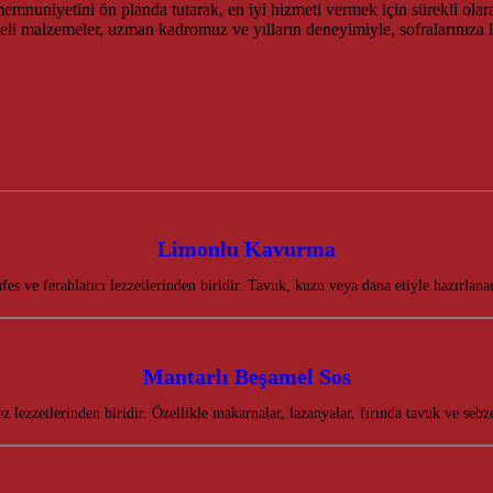
emnuniyetini ön planda tutarak, en iyi hizmeti vermek için sürekli olarak ç
iteli malzemeler, uzman kadromuz ve yılların deneyimiyle, sofralarınıza
Limonlu Kavurma
 ve ferahlatıcı lezzetlerinden biridir. Tavuk, kuzu veya dana etiyle hazırla
Mantarlı Beşamel Sos
 lezzetlerinden biridir. Özellikle makarnalar, lazanyalar, fırında tavuk ve se