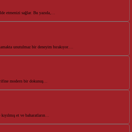
elde etmenizi sağlar. Bu yazıda,…
, damakta unutulmaz bir deneyim bırakıyor.…
r tarifine modern bir dokunuş…
e kıyılmış et ve baharatların…