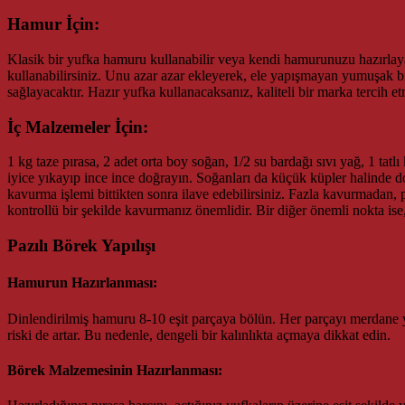
Hamur İçin:
Klasik bir yufka hamuru kullanabilir veya kendi hamurunuzu hazırlayab
kullanabilirsiniz. Unu azar azar ekleyerek, ele yapışmayan yumuşak b
sağlayacaktır. Hazır yufka kullanacaksanız, kaliteli bir marka tercih et
İç Malzemeler İçin:
1 kg taze pırasa, 2 adet orta boy soğan, 1/2 su bardağı sıvı yağ, 1 tatlı 
iyice yıkayıp ince ince doğrayın. Soğanları da küçük küpler halinde do
kavurma işlemi bittikten sonra ilave edebilirsiniz. Fazla kavurmadan, pı
kontrollü bir şekilde kavurmanız önemlidir. Bir diğer önemli nokta ise
Pazılı Börek Yapılışı
Hamurun Hazırlanması:
Dinlendirilmiş hamuru 8-10 eşit parçaya bölün. Her parçayı merdane ya
riski de artar. Bu nedenle, dengeli bir kalınlıkta açmaya dikkat edin.
Börek Malzemesinin Hazırlanması: