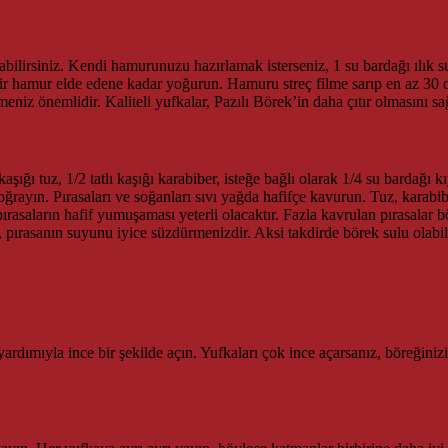
ilirsiniz. Kendi hamurunuzu hazırlamak isterseniz, 1 su bardağı ılık su
ir hamur elde edene kadar yoğurun. Hamuru streç filme sarıp en az 30 
meniz önemlidir. Kaliteli yufkalar, Pazılı Börek’in daha çıtır olmasını sağ
kaşığı tuz, 1/2 tatlı kaşığı karabiber, isteğe bağlı olarak 1/4 su bardağı 
ğrayın. Pırasaları ve soğanları sıvı yağda hafifçe kavurun. Tuz, karabi
rasaların hafif yumuşaması yeterli olacaktır. Fazla kavrulan pırasalar bör
, pırasanın suyunu iyice süzdürmenizdir. Aksi takdirde börek sulu olabili
rdımıyla ince bir şekilde açın. Yufkaları çok ince açarsanız, böreğiniz