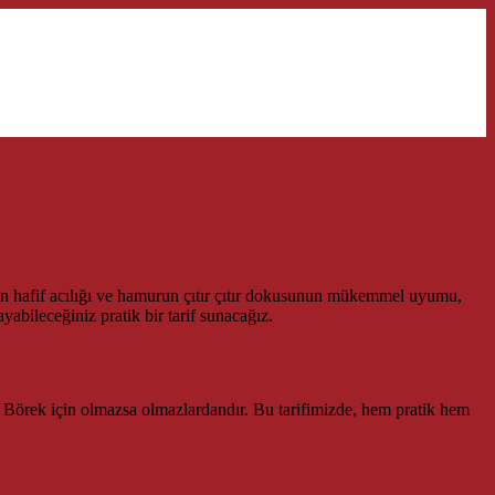
sanın hafif acılığı ve hamurun çıtır çıtır dokusunun mükemmel uyumu,
abileceğiniz pratik bir tarif sunacağız.
ılı Börek için olmazsa olmazlardandır. Bu tarifimizde, hem pratik hem