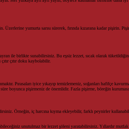
 yayın. Her yufkaya ayrı ayrı yayın, böylece katmanlar birbirine daha iyi 
in. Üzerlerine yumurta sarısı sürerek, fırında kızarana kadar pişirin. Piş
yran ile birlikte sunabilirsiniz. Bu eşsiz lezzet, sıcak olarak tüketildiği
tır çıtır doku kaybolabilir.
anmaktır. Pırasaları iyice yıkayıp temizlemeniz, soğanları hafifçe kavur
len süre boyunca pişirmeniz de önemlidir. Fazla pişirme, böreğin kuruması
ilirsiniz. Örneğin, iç harcına kıyma ekleyebilir, farklı peynirler kullan
bileceğiniz unutulmaz bir lezzet şöleni yaratabilirsiniz. Yıllardır mutfa