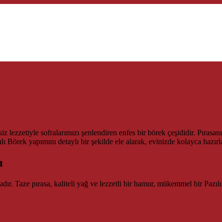
siz lezzetiyle sofralarımızı şenlendiren enfes bir börek çeşididir. Pıra
 Börek yapımını detaylı bir şekilde ele alarak, evinizde kolayca hazırlay
ı
sıdır. Taze pırasa, kaliteli yağ ve lezzetli bir hamur, mükemmel bir Paz