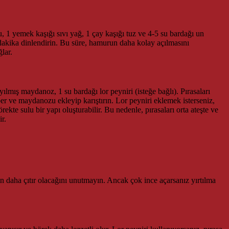
, 1 yemek kaşığı sıvı yağ, 1 çay kaşığı tuz ve 4-5 su bardağı un
dakika dinlendirin. Bu süre, hamurun daha kolay açılmasını
lar.
kıyılmış maydanoz, 1 su bardağı lor peyniri (isteğe bağlı). Pırasaları
ber ve maydanozu ekleyip karıştırın. Lor peyniri eklemek isterseniz,
ekte sulu bir yapı oluşturabilir. Bu nedenle, pırasaları orta ateşte ve
r.
in daha çıtır olacağını unutmayın. Ancak çok ince açarsanız yırtılma