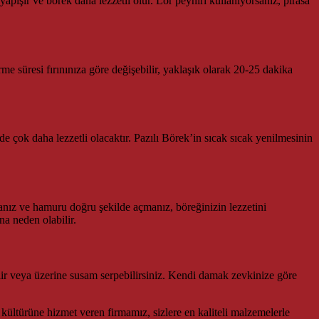
yapışır ve börek daha lezzetli olur. Lor peyniri kullanıyorsanız, pırasa
irme süresi fırınınıza göre değişebilir, yaklaşık olarak 20-25 dakika
nde çok daha lezzetli olacaktır. Pazılı Börek’in sıcak sıcak yenilmesinin
manız ve hamuru doğru şekilde açmanız, böreğinizin lezzetini
na neden olabilir.
abilir veya üzerine susam serpebilirsiniz. Kendi damak zevkinize göre
k kültürüne hizmet veren firmamız, sizlere en kaliteli malzemelerle