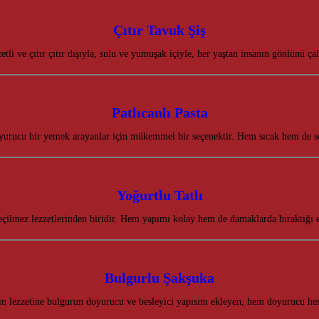
Çıtır Tavuk Şiş
zetli ve çıtır çıtır dışıyla, sulu ve yumuşak içiyle, her yaştan insanın gönlünü ça
Patlıcanlı Pasta
 doyurucu bir yemek arayanlar için mükemmel bir seçenektir. Hem sıcak hem de 
Yoğurtlu Tatlı
eçilmez lezzetlerinden biridir. Hem yapımı kolay hem de damaklarda bıraktığı e
Bulgurlu Şakşuka
n lezzetine bulgurun doyurucu ve besleyici yapısını ekleyen, hem doyurucu hem 