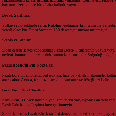
Hazırladığınız pırasa harcını, açtığınız yufkaların üzerine eşit şekilde
harcının üzerine ince bir tabaka halinde yayın.
Börek Sarılması:
Yufkayı rulo şeklinde sarın. Ruloları yağlanmış fırın tepsisine yerleştir
yeterli olacaktır. Fırını önceden 180 dereceye ısıtmayı unutmayın.
Servis ve Sunum:
Sıcak olarak servis yapacağınız Pazılı Börek’i, dilerseniz yoğurt veya a
nedeni, hamurun çıtır çıtır dokusunun korunmasıdır. Soğuduğunda, bu çı
Pazılı Börek’in Püf Noktaları
Pazılı böreğin en önemli püf noktası, taze ve kaliteli malzemeler kull
artıracaktır. Ayrıca, fırınınızı önceden ısıtmanız ve böreğinizi belirti
Farklı Pazılı Börek Tarifleri
Klasik Pazılı Börek tarifinin yanı sıra, farklı varyasyonlar da deneyeb
Pazılı Börek’i özelleştirmekten çekinmeyin.
Siz de bu enfes Pazılı Börek tarifini deneyerek, sevdiklerinizle paylaşa