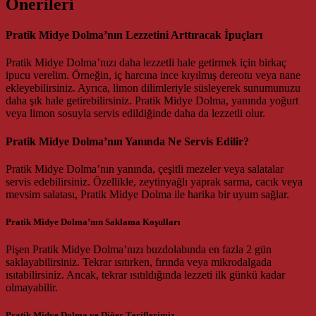
Önerileri
Pratik Midye Dolma’nın Lezzetini Arttıracak İpuçları
Pratik Midye Dolma’nızı daha lezzetli hale getirmek için birkaç
ipucu verelim. Örneğin, iç harcına ince kıyılmış dereotu veya nane
ekleyebilirsiniz. Ayrıca, limon dilimleriyle süsleyerek sunumunuzu
daha şık hale getirebilirsiniz. Pratik Midye Dolma, yanında yoğurt
veya limon sosuyla servis edildiğinde daha da lezzetli olur.
Pratik Midye Dolma’nın Yanında Ne Servis Edilir?
Pratik Midye Dolma’nın yanında, çeşitli mezeler veya salatalar
servis edebilirsiniz. Özellikle, zeytinyağlı yaprak sarma, cacık veya
mevsim salatası, Pratik Midye Dolma ile harika bir uyum sağlar.
Pratik Midye Dolma’nın Saklama Koşulları
Pişen Pratik Midye Dolma’nızı buzdolabında en fazla 2 gün
saklayabilirsiniz. Tekrar ısıtırken, fırında veya mikrodalgada
ısıtabilirsiniz. Ancak, tekrar ısıtıldığında lezzeti ilk günkü kadar
olmayabilir.
Pratik Midye Dolma ve Diğer Tariflerimiz