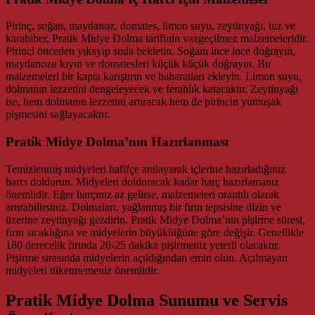
Pirinç, soğan, maydanoz, domates, limon suyu, zeytinyağı, tuz ve
karabiber, Pratik Midye Dolma tarifinin vazgeçilmez malzemeleridir.
Pirinci önceden yıkayıp suda bekletin. Soğanı ince ince doğrayın,
maydanozu kıyın ve domatesleri küçük küçük doğrayın. Bu
malzemeleri bir kapta karıştırın ve baharatları ekleyin. Limon suyu,
dolmanın lezzetini dengeleyecek ve ferahlık katacaktır. Zeytinyağı
ise, hem dolmanın lezzetini artıracak hem de pirincin yumuşak
pişmesini sağlayacaktır.
Pratik Midye Dolma’nın Hazırlanması
Temizlenmiş midyeleri hafifçe aralayarak içlerine hazırladığınız
harcı doldurun. Midyeleri dolduracak kadar harç hazırlamanız
önemlidir. Eğer harçınız az gelirse, malzemeleri orantılı olarak
artırabilirsiniz. Dolmaları, yağlanmış bir fırın tepsisine dizin ve
üzerine zeytinyağı gezdirin. Pratik Midye Dolma’nın pişirme süresi,
fırın sıcaklığına ve midyelerin büyüklüğüne göre değişir. Genellikle
180 derecelik fırında 20-25 dakika pişirmeniz yeterli olacaktır.
Pişirme sırasında midyelerin açıldığından emin olun. Açılmayan
midyeleri tüketmemeniz önemlidir.
Pratik Midye Dolma Sunumu ve Servis