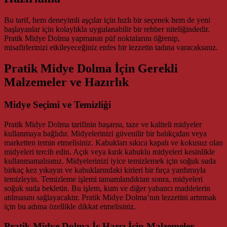
Bu tarif, hem deneyimli aşçılar için hızlı bir seçenek hem de yeni
başlayanlar için kolaylıkla uygulanabilir bir rehber niteliğindedir.
Pratik Midye Dolma yapmanın püf noktalarını öğrenip,
misafirlerinizi etkileyeceğiniz enfes bir lezzetin tadına varacaksınız.
Pratik Midye Dolma İçin Gerekli
Malzemeler ve Hazırlık
Midye Seçimi ve Temizliği
Pratik Midye Dolma tarifinin başarısı, taze ve kaliteli midyeler
kullanmaya bağlıdır. Midyelerinizi güvenilir bir balıkçıdan veya
marketten temin etmelisiniz. Kabukları sıkıca kapalı ve kokusuz olan
midyeleri tercih edin. Açık veya kırık kabuklu midyeleri kesinlikle
kullanmamalısınız. Midyelerinizi iyice temizlemek için soğuk suda
birkaç kez yıkayın ve kabuklarındaki kirleri bir fırça yardımıyla
temizleyin. Temizleme işlemi tamamlandıktan sonra, midyeleri
soğuk suda bekletin. Bu işlem, kum ve diğer yabancı maddelerin
atılmasını sağlayacaktır. Pratik Midye Dolma’nın lezzetini artırmak
için bu adıma özellikle dikkat etmelisiniz.
Pratik Midye Dolma İç Harcı İçin Malzemeler