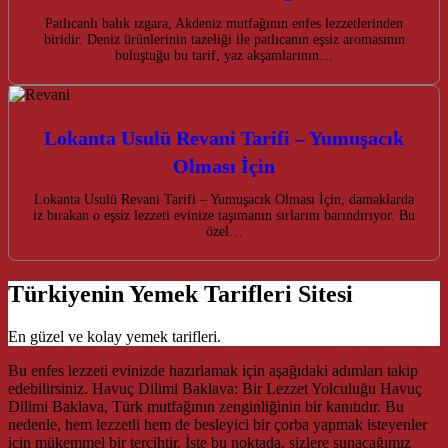
Patlıcanlı balık ızgara, Akdeniz mutfağının enfes lezzetlerinden
biridir. Deniz ürünlerinin tazeliği ile patlıcanın eşsiz aromasının
buluştuğu bu tarif, yaz akşamlarının…
Lokanta Usulü Revani Tarifi – Yumuşacık
Olması İçin
Lokanta Usulü Revani Tarifi – Yumuşacık Olması İçin, damaklarda
iz bırakan o eşsiz lezzeti evinize taşımanın sırlarını barındırıyor. Bu
özel…
Türkiyenin Yemek Tarifleri Sitesi
En güzel ve kolay yemek tarifleri.
Bu enfes lezzeti evinizde hazırlamak için aşağıdaki adımları takip
edebilirsiniz. Havuç Dilimi Baklava: Bir Lezzet Yolculuğu Havuç
Dilimi Baklava, Türk mutfağının zenginliğinin bir kanıtıdır. Bu
nedenle, hem lezzetli hem de besleyici bir çorba yapmak isteyenler
için mükemmel bir tercihtir. İşte bu noktada, sizlere sunacağımız