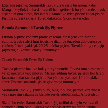
Izgarada pişirme, Sarımsaklı Tavuk Şiş’e eşsiz bir aroma katar.
Mangal keyfinizi daha da lezzetli hale getirecek bu yöntemde, tavuk
şişlerinizi orta ateşte, her tarafı kızarana ve iyice pişene kadar pişirin.
Pişirme süresi yaklaşık 15-20 dakikadır. Sıcak servis edin.
Fırında Sarımsaklı Tavuk Şiş Pişirme
Fırında pişirme yöntemi pratik ve temiz bir seçenektir. Marine
edilmiş tavuk şişleri fırın tepsisine dizin ve önceden 200 dereceye
ısıtılmış fırında yaklaşık 20-25 dakika pişirin. Tavukların iyice pişip
pişmediğini kontrol etmeyi unutmayın.
Tavada Sarımsaklı Tavuk Şiş Pişirme
Tavada pişirme hızlı ve kolay bir yöntemdir. Tavayı orta ateşte ısıtın
ve az miktarda yağ ekleyin. Marine edilmiş tavuk şişlerini her tarafı
kızarana kadar tavada pişirin. Bu yöntem yaklaşık 15-20 dakika
sürer. Pişirme sırasında şişleri çevirmeyi unutmayın.
Sarımsaklı Tavuk Şiş’inizi pilav, bulgur pilavı, patates kızartması
veya mevsim salatası ile birlikte servis edebilirsiniz. Afiyet olsun!
Siz de bu enfes Sarımsaklı Tavuk Şiş tarifini deneyin ve lezzetli
sonuçtan emin olun. Aileniz ve arkadaşlarınız bu tarifin tadına