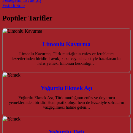
Post navigation
Fesleğenli Tavuk Şiş
Fıstıklı Sote
Popüler Tarifler
Limonlu Kavurma
Limonlu Kavurma, Türk mutfağının enfes ve ferahlatıcı
lezzetlerinden biridir. Tavuk, kuzu veya dana etiyle hazırlanan bu
nefis yemek, limonun keskinliği…
Yoğurtlu Ekmek Aşı
Yoğurtlu Ekmek Aşı, Türk mutfağının enfes ve doyurucu
yemeklerinden biridir. Hem pratik oluşu hem de lezzetiyle sofraların
vazgeçilmezi haline gelen…
Yoğurtlu Tatlı