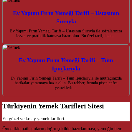
Ev Yapımı Fırın Yemeği Tarifi – Ustasının
Sırrıyla
Ev Yapımı Fırın Yemeği Tarifi – Ustasının Sırrıyla ile sofralarınıza
lezzet ve pratiklik katmaya hazır olun. Bu özel tarif, hem…
Ev Yapımı Fırın Yemeği Tarifi – Tüm
İpuçlarıyla
Ev Yapımı Fırın Yemeği Tarifi – Tüm İpuçlarıyla ile mutfağınızda
harikalar yaratmaya hazır olun. Bu rehber, fırında pişen enfes
yemeklerin…
Türkiyenin Yemek Tarifleri Sitesi
En güzel ve kolay yemek tarifleri.
Öncelikle patlıcanların doğru şekilde hazırlanması, yemeğin hem