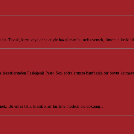
ridir. Tavuk, kuzu veya dana etiyle hazırlanan bu nefis yemek, limonun keskin
z lezzetlerinden Fesleğenli Pesto Sos, sofralarınıza bambaşka bir boyut katmay
eçenek. Bu enfes tatlı, klasik kısır tarifine modern bir dokunuş…