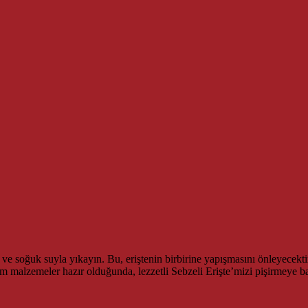
n ve soğuk suyla yıkayın. Bu, eriştenin birbirine yapışmasını önleyecekti
alzemeler hazır olduğunda, lezzetli Sebzeli Erişte’mizi pişirmeye baş