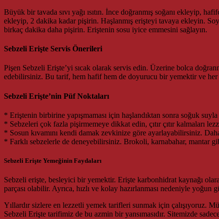
Büyük bir tavada sıvı yağı ısıtın. İnce doğranmış soğanı ekleyip, hafi
ekleyip, 2 dakika kadar pişirin. Haşlanmış erişteyi tavaya ekleyin. Soy
birkaç dakika daha pişirin. Eriştenin sosu iyice emmesini sağlayın.
Sebzeli Erişte Servis Önerileri
Pişen Sebzeli Erişte’yi sıcak olarak servis edin. Üzerine bolca doğran
edebilirsiniz. Bu tarif, hem hafif hem de doyurucu bir yemektir ve he
Sebzeli Erişte’nin Püf Noktaları
* Eriştenin birbirine yapışmaması için haşlandıktan sonra soğuk suyla
* Sebzeleri çok fazla pişirmemeye dikkat edin, çıtır çıtır kalmaları lezzet
* Sosun kıvamını kendi damak zevkinize göre ayarlayabilirsiniz. Daha 
* Farklı sebzelerle de deneyebilirsiniz. Brokoli, karnabahar, mantar gib
Sebzeli Erişte Yemeğinin Faydaları
Sebzeli erişte, besleyici bir yemektir. Erişte karbonhidrat kaynağı olar
parçası olabilir. Ayrıca, hızlı ve kolay hazırlanması nedeniyle yoğun gü
Yıllardır sizlere en lezzetli yemek tarifleri sunmak için çalışıyoruz.
Sebzeli Erişte tarifimiz de bu azmin bir yansımasıdır. Sitemizde sadece yem