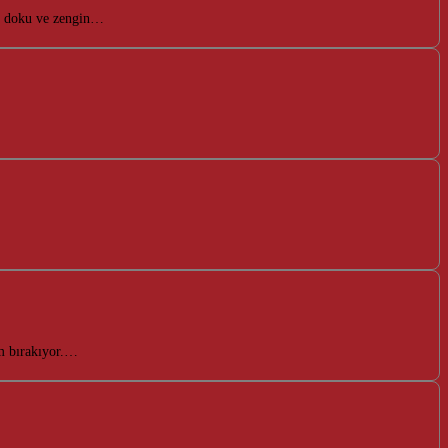
msi doku ve zengin…
im bırakıyor.…