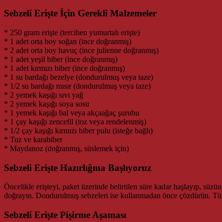
Sebzeli Erişte İçin Gerekli Malzemeler
* 250 gram erişte (tercihen yumurtalı erişte)
* 1 adet orta boy soğan (ince doğranmış)
* 2 adet orta boy havuç (ince julienne doğranmış)
* 1 adet yeşil biber (ince doğranmış)
* 1 adet kırmızı biber (ince doğranmış)
* 1 su bardağı bezelye (dondurulmuş veya taze)
* 1/2 su bardağı mısır (dondurulmuş veya taze)
* 2 yemek kaşığı sıvı yağ
* 2 yemek kaşığı soya sosu
* 1 yemek kaşığı bal veya akçaağaç şurubu
* 1 çay kaşığı zencefil (toz veya rendelenmiş)
* 1/2 çay kaşığı kırmızı biber pulu (isteğe bağlı)
* Tuz ve karabiber
* Maydanoz (doğranmış, süslemek için)
Sebzeli Erişte Hazırlığına Başlıyoruz
Öncelikle erişteyi, paket üzerinde belirtilen süre kadar haşlayıp, süzü
doğrayın. Dondurulmuş sebzeleri ise kullanmadan önce çözdürün. Tüm m
Sebzeli Erişte Pişirme Aşaması