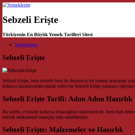
Sebzeli Erişte
Türkiyenin En Büyük Yemek Tarifleri Sitesi
Main Navigation
Yemeklerim
Sebzeli Erişte
Sebzeli Erişte, hem lezzetli hem de doyurucu bir yemek arayanlar içi
kolayca hazırlayabileceğiniz enfes bir Sebzeli Erişte yapmayı öğrenec
Sebzeli Erişte Tarifi: Adım Adım Hazırlık
Bu tarifte, evinizde kolayca bulacağınız malzemelerle, hem hızlı hem de 
ederek mükemmel sonuçlar elde edebilirsiniz.
Sebzeli Erişte: Malzemeler ve Hazırlık