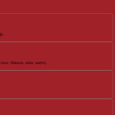
liği…
a hazır. Makarna, salata, sandviç…