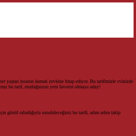
er yaştan insanın damak zevkine hitap ediyor. Bu tarifimizle evinizde
mız bu tarif, mutfağınızın yeni favorisi olmaya aday!
için gönül rahatlığıyla sunabileceğiniz bu tarifi, adım adım takip