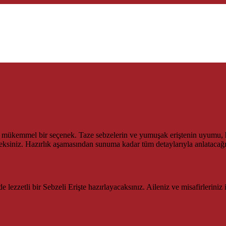
n mükemmel bir seçenek. Taze sebzelerin ve yumuşak eriştenin uyumu, h
eksiniz. Hazırlık aşamasından sunuma kadar tüm detaylarıyla anlatacağı
lezzetli bir Sebzeli Erişte hazırlayacaksınız. Aileniz ve misafirleriniz 