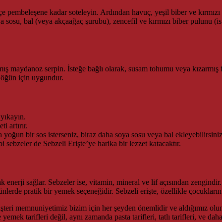
fçe pembeleşene kadar soteleyin. Ardından havuç, yeşil biber ve kırmızı 
a sosu, bal (veya akçaağaç şurubu), zencefil ve kırmızı biber pulunu (ist
mış maydanoz serpin. İsteğe bağlı olarak, susam tohumu veya kızarmış fıs
r öğün için uygundur.
 yıkayın.
i artırır.
yoğun bir sos isterseniz, biraz daha soya sosu veya bal ekleyebilirsiniz
i sebzeler de Sebzeli Erişte’ye harika bir lezzet katacaktır.
ak enerji sağlar. Sebzeler ise, vitamin, mineral ve lif açısından zengindir
nlerde pratik bir yemek seçeneğidir. Sebzeli erişte, özellikle çocukların 
 Müşteri memnuniyetimiz bizim için her şeyden önemlidir ve aldığımız olu
ek tarifleri değil, aynı zamanda pasta tarifleri, tatlı tarifleri, ve daha b