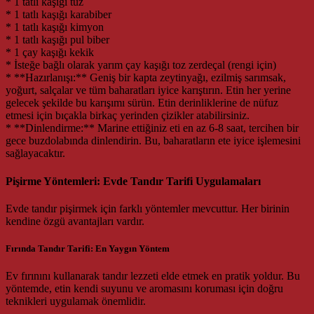
* 1 tatlı kaşığı tuz
* 1 tatlı kaşığı karabiber
* 1 tatlı kaşığı kimyon
* 1 tatlı kaşığı pul biber
* 1 çay kaşığı kekik
* İsteğe bağlı olarak yarım çay kaşığı toz zerdeçal (rengi için)
* **Hazırlanışı:** Geniş bir kapta zeytinyağı, ezilmiş sarımsak,
yoğurt, salçalar ve tüm baharatları iyice karıştırın. Etin her yerine
gelecek şekilde bu karışımı sürün. Etin derinliklerine de nüfuz
etmesi için bıçakla birkaç yerinden çizikler atabilirsiniz.
* **Dinlendirme:** Marine ettiğiniz eti en az 6-8 saat, tercihen bir
gece buzdolabında dinlendirin. Bu, baharatların ete iyice işlemesini
sağlayacaktır.
Pişirme Yöntemleri: Evde Tandır Tarifi Uygulamaları
Evde tandır pişirmek için farklı yöntemler mevcuttur. Her birinin
kendine özgü avantajları vardır.
Fırında Tandır Tarifi: En Yaygın Yöntem
Ev fırınını kullanarak tandır lezzeti elde etmek en pratik yoldur. Bu
yöntemde, etin kendi suyunu ve aromasını koruması için doğru
teknikleri uygulamak önemlidir.