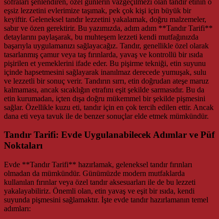
sofraları şenlendiren, özel günlerin vazgeçilmezi olan tandır etinin o
eşsiz lezzetini evlerimize taşımak, pek çok kişi için büyük bir
keyiftir. Geleneksel tandır lezzetini yakalamak, doğru malzemeler,
sabır ve özen gerektirir. Bu yazımızda, adım adım **Tandır Tarifi**
detaylarını paylaşarak, bu muhteşem lezzeti kendi mutfağınızda
başarıyla uygulamanızı sağlayacağız. Tandır, genellikle özel olarak
tasarlanmış çamur veya taş fırınlarda, yavaş ve kontrollü bir ısıda
pişirilen et yemeklerini ifade eder. Bu pişirme tekniği, etin suyunu
içinde hapsetmesini sağlayarak inanılmaz derecede yumuşak, sulu
ve lezzetli bir sonuç verir. Tandırın sırrı, etin doğrudan ateşe maruz
kalmaması, ancak sıcaklığın etrafını eşit şekilde sarmasıdır. Bu da
etin kurumadan, içten dışa doğru mükemmel bir şekilde pişmesini
sağlar. Özellikle kuzu eti, tandır için en çok tercih edilen ettir. Ancak
dana eti veya tavuk ile de benzer sonuçlar elde etmek mümkündür.
Tandır Tarifi: Evde Uygulanabilecek Adımlar ve Püf
Noktaları
Evde **Tandır Tarifi** hazırlamak, geleneksel tandır fırınları
olmadan da mümkündür. Günümüzde modern mutfaklarda
kullanılan fırınlar veya özel tandır aksesuarları ile de bu lezzeti
yakalayabiliriz. Önemli olan, etin yavaş ve eşit bir ısıda, kendi
suyunda pişmesini sağlamaktır. İşte evde tandır hazırlamanın temel
adımları: