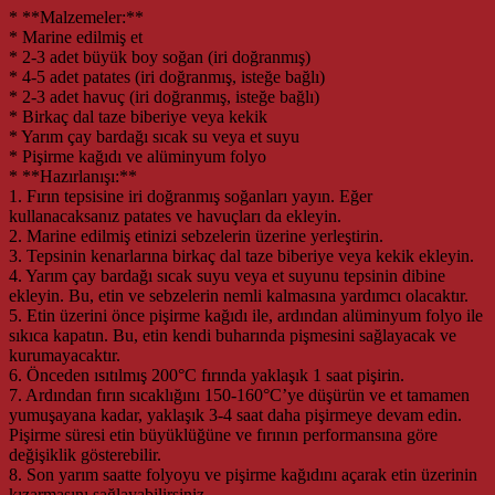
* **Malzemeler:**
* Marine edilmiş et
* 2-3 adet büyük boy soğan (iri doğranmış)
* 4-5 adet patates (iri doğranmış, isteğe bağlı)
* 2-3 adet havuç (iri doğranmış, isteğe bağlı)
* Birkaç dal taze biberiye veya kekik
* Yarım çay bardağı sıcak su veya et suyu
* Pişirme kağıdı ve alüminyum folyo
* **Hazırlanışı:**
1. Fırın tepsisine iri doğranmış soğanları yayın. Eğer
kullanacaksanız patates ve havuçları da ekleyin.
2. Marine edilmiş etinizi sebzelerin üzerine yerleştirin.
3. Tepsinin kenarlarına birkaç dal taze biberiye veya kekik ekleyin.
4. Yarım çay bardağı sıcak suyu veya et suyunu tepsinin dibine
ekleyin. Bu, etin ve sebzelerin nemli kalmasına yardımcı olacaktır.
5. Etin üzerini önce pişirme kağıdı ile, ardından alüminyum folyo ile
sıkıca kapatın. Bu, etin kendi buharında pişmesini sağlayacak ve
kurumayacaktır.
6. Önceden ısıtılmış 200°C fırında yaklaşık 1 saat pişirin.
7. Ardından fırın sıcaklığını 150-160°C’ye düşürün ve et tamamen
yumuşayana kadar, yaklaşık 3-4 saat daha pişirmeye devam edin.
Pişirme süresi etin büyüklüğüne ve fırının performansına göre
değişiklik gösterebilir.
8. Son yarım saatte folyoyu ve pişirme kağıdını açarak etin üzerinin
kızarmasını sağlayabilirsiniz.