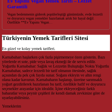
Ev Yapımı Vegan Yemek Tarifi – Lezzet
Garantili
Vegan beslenmenin giderek popülerleştiği günümüzde, evde lezzetli
ve doyurucu vegan yemekler hazırlamak artık bir hayal değil.
Özellikle **Ev Yapımı Vegan…
Türkiyenin Yemek Tarifleri Sitesi
En güzel ve kolay yemek tarifleri.
Karnabaharı haşlarken çok fazla pişirmemeye özen gösterin. Bazı
yörelerde et sote, pide veya lavaş ekmeği ile de servis edilir.
Yoğurtlu Karnabahar: Sağlık ve Lezzetin Buluştuğu Nokta Yoğurtlu
Karnabahar, sadece lezzetli bir tarif olmanın ötesinde, sağlık
açısından da pek çok fayda sunar. Soğanı ekleyin ve altın rengi
olana kadar kavurun. Karnabaharın haşlanıp, üzerine sarımsaklı
yoğurt gezdirilerek hazırlanan bu tarif, özellikle hafif ve doyurucu
seçenekler arayanlar için idealdir. İçine ekleyeceğiniz farklı
baharatlar veya peynir çeşitleri ile kendi damak zevkinize göre de
uyarlayabilirsiniz.
Yemeklerim