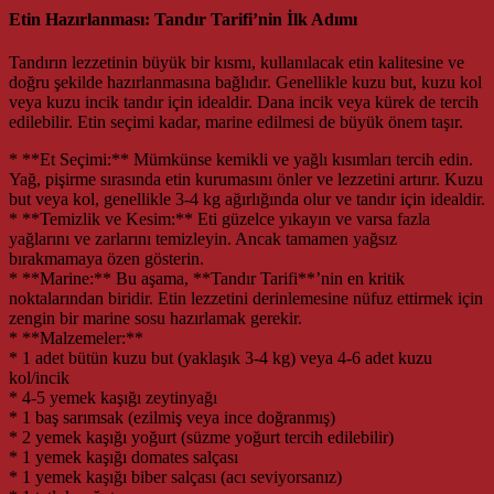
Etin Hazırlanması: Tandır Tarifi’nin İlk Adımı
Tandırın lezzetinin büyük bir kısmı, kullanılacak etin kalitesine ve
doğru şekilde hazırlanmasına bağlıdır. Genellikle kuzu but, kuzu kol
veya kuzu incik tandır için idealdir. Dana incik veya kürek de tercih
edilebilir. Etin seçimi kadar, marine edilmesi de büyük önem taşır.
* **Et Seçimi:** Mümkünse kemikli ve yağlı kısımları tercih edin.
Yağ, pişirme sırasında etin kurumasını önler ve lezzetini artırır. Kuzu
but veya kol, genellikle 3-4 kg ağırlığında olur ve tandır için idealdir.
* **Temizlik ve Kesim:** Eti güzelce yıkayın ve varsa fazla
yağlarını ve zarlarını temizleyin. Ancak tamamen yağsız
bırakmamaya özen gösterin.
* **Marine:** Bu aşama, **Tandır Tarifi**’nin en kritik
noktalarından biridir. Etin lezzetini derinlemesine nüfuz ettirmek için
zengin bir marine sosu hazırlamak gerekir.
* **Malzemeler:**
* 1 adet bütün kuzu but (yaklaşık 3-4 kg) veya 4-6 adet kuzu
kol/incik
* 4-5 yemek kaşığı zeytinyağı
* 1 baş sarımsak (ezilmiş veya ince doğranmış)
* 2 yemek kaşığı yoğurt (süzme yoğurt tercih edilebilir)
* 1 yemek kaşığı domates salçası
* 1 yemek kaşığı biber salçası (acı seviyorsanız)