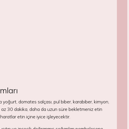
mları
a yoğurt, domates salçası, pul biber, karabiber, kimyon,
n. En az 30 dakika, daha da uzun süre bekletmeniz etin
aratlar etin içine iyice işleyecektir.
ğı ısıtın ve incecik doğranmış soğanları pembeleşene