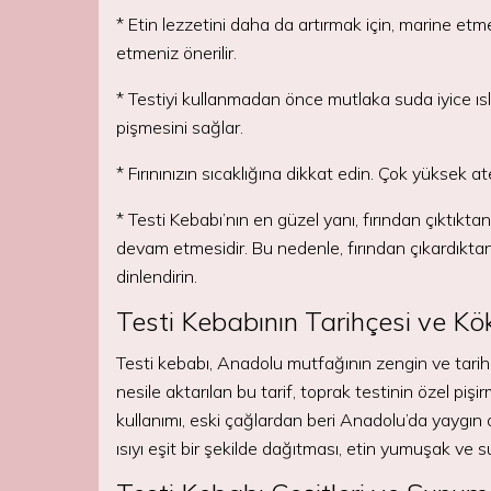
* Etin lezzetini daha da artırmak için, marine etm
etmeniz önerilir.
* Testiyi kullanmadan önce mutlaka suda iyice ısl
pişmesini sağlar.
* Fırınınızın sıcaklığına dikkat edin. Çok yüksek a
* Testi Kebabı’nın en güzel yanı, fırından çıktıkt
devam etmesidir. Bu nedenle, fırından çıkardık
dinlendirin.
Testi Kebabının Tarihçesi ve Kö
Testi kebabı, Anadolu mutfağının zengin ve tarihi 
nesile aktarılan bu tarif, toprak testinin özel piş
kullanımı, eski çağlardan beri Anadolu’da yaygın o
ısıyı eşit bir şekilde dağıtması, etin yumuşak ve s