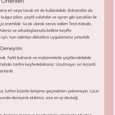
Önerileri
ana eti veya tavuk eti de kullanılabilir. Baharatlar da
ulgur pilavı, çeşitli salatalar ve ayran gibi içecekler ile
ça önemlidir. Sıcak olarak servis edilen Testi Kebabı,
eniz ve arkadaşlarınızla birlikte keyifle
için, tüm adımları dikkatlice uygulamanız yeterlidir.
t Deneyimi
k, farklı baharat ve malzemelerle çeşitlendirilebilir.
babı tarifini keşfedebilirsiniz. Unutmayın, en lezzetli
anlardır.
rsa, lütfen bizimle iletişime geçmekten çekinmeyin. Uzun
sunda deneyimli ekibimiz, size en iyi desteği