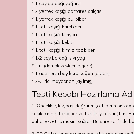
* 1 çay bardağı yoğurt
* 2 yemek kaşığı domates salçası
* 1 yemek kaşığı pul biber
* 1 tatlı kaşığı karabiber
* 1 tatlı kaşığı kimyon
* 1 tatlı kaşığı kekik
* 1 tatlı kaşığı kırmızı toz biber
* 1/2 çay bardağı sıvı yağ
* Tuz (damak zevkinize göre)
* 1 adet orta boy kuru soğan (bütün)
* 2-3 dal maydanoz (kıyılmış)
Testi Kebabı Hazırlama Adı
1. Öncelikle, kuşbaşı doğranmış eti derin bir kapt
kekik, kırmızı toz biber ve tuz ile iyice karıştırı
daha lezzetli olmasını sağlar. Bu süre zarfında bah
2. Büyük bir tencere veya geniş bir kapta sıvıya