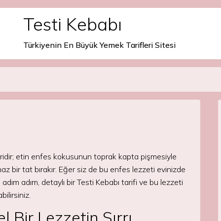
Testi Kebabı
Türkiyenin En Büyük Yemek Tarifleri Sitesi
iridir; etin enfes kokusunun toprak kapta pişmesiyle
bir tat bırakır. Eğer siz de bu enfes lezzeti evinizde
dım adım, detaylı bir Testi Kebabı tarifi ve bu lezzeti
ilirsiniz.
 Bir Lezzetin Sırrı