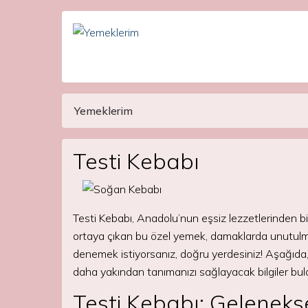
Yemeklerim
Main Navigation
Testi Kebabı
Testi Kebabı, Anadolu’nun eşsiz lezzetlerinden b
ortaya çıkan bu özel yemek, damaklarda unutulmaz 
denemek istiyorsanız, doğru yerdesiniz! Aşağıda, a
daha yakından tanımanızı sağlayacak bilgiler bulab
Testi Kebabı: Geleneksel