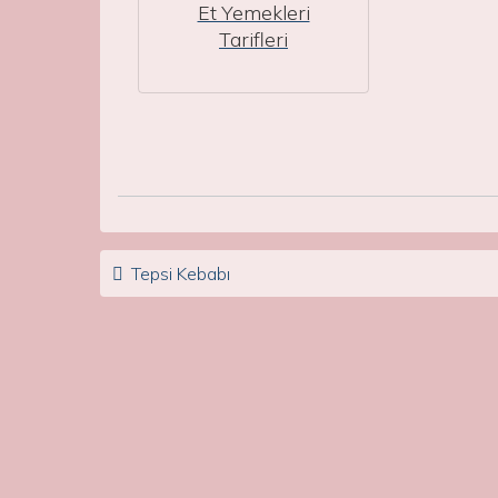
Et Yemekleri
Tarifleri
Post navigation
Tepsi Kebabı