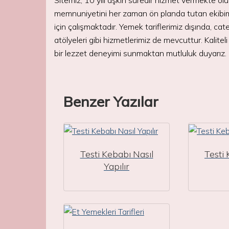
Sitemiz, 10 yılı aşkın süredir hizmet vermekte o
memnuniyetini her zaman ön planda tutan ekibimiz
için çalışmaktadır. Yemek tariflerimiz dışında, ca
atölyeleri gibi hizmetlerimiz de mevcuttur. Kalite
bir lezzet deneyimi sunmaktan mutluluk duyarız.
Benzer Yazılar
Testi Kebabı Nasıl
Testi 
Yapılır