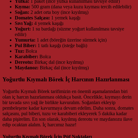
Yufka:
1 paket (ince yufka kullanılması tavsiye edilir)
Kıyma:
500 gram (dana veya kuzu kıyması tercih edilebilir)
Soğan:
2 adet orta boy (ince kıyılmış)
Domates Salçası:
1 yemek kaşığı
Sıvı Yağ:
4 yemek kaşığı
Yoğurt:
1 su bardağı (süzme yoğurt kullanılması tavsiye
edilir)
Yumurta:
1 adet (böreğin üzerine sürmek için)
Pul Biber:
1 tatlı kaşığı (isteğe bağlı)
Tuz:
Bolca
Karabiber:
Bolca
Dereotu:
Birkaç dal (ince kıyılmış)
Maydanoz:
Birkaç dal (ince kıyılmış)
Yoğurtlu Kıymalı Börek İç Harcının Hazırlanması
Yoğurtlu Kıymalı Börek tarifimizin en önemli aşamalarından biri
olan iç harcın hazırlanması oldukça basit. Öncelikle, kıymayı derin
bir tavada sıvı yağ ile birlikte kavuralım. Soğanları ekleyip
pembeleşene kadar kavurmaya devam edelim. Daha sonra, domates
salçasını, pul biberi, tuzu ve karabiberi ekleyerek 5 dakika kadar
daha pişirelim. En son olarak, kıyılmış dereotu ve maydanozu ilave
edip ocaktan alalım. İç harcımız hazır!
Yoğurtlu Kıymalı Börek İçin Püf Noktaları