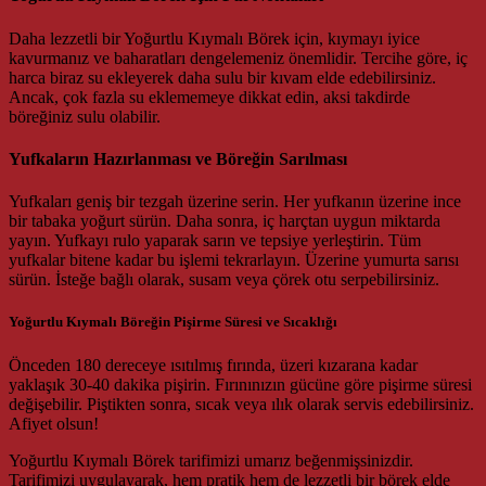
Daha lezzetli bir Yoğurtlu Kıymalı Börek için, kıymayı iyice
kavurmanız ve baharatları dengelemeniz önemlidir. Tercihe göre, iç
harca biraz su ekleyerek daha sulu bir kıvam elde edebilirsiniz.
Ancak, çok fazla su eklememeye dikkat edin, aksi takdirde
böreğiniz sulu olabilir.
Yufkaların Hazırlanması ve Böreğin Sarılması
Yufkaları geniş bir tezgah üzerine serin. Her yufkanın üzerine ince
bir tabaka yoğurt sürün. Daha sonra, iç harçtan uygun miktarda
yayın. Yufkayı rulo yaparak sarın ve tepsiye yerleştirin. Tüm
yufkalar bitene kadar bu işlemi tekrarlayın. Üzerine yumurta sarısı
sürün. İsteğe bağlı olarak, susam veya çörek otu serpebilirsiniz.
Yoğurtlu Kıymalı Böreğin Pişirme Süresi ve Sıcaklığı
Önceden 180 dereceye ısıtılmış fırında, üzeri kızarana kadar
yaklaşık 30-40 dakika pişirin. Fırınınızın gücüne göre pişirme süresi
değişebilir. Piştikten sonra, sıcak veya ılık olarak servis edebilirsiniz.
Afiyet olsun!
Yoğurtlu Kıymalı Börek tarifimizi umarız beğenmişsinizdir.
Tarifimizi uygulayarak, hem pratik hem de lezzetli bir börek elde