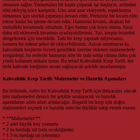
olmasını sağlar. Yumurtaları bir kapta çırparak işe başlayın, ardından
sütü ekleyip iyice karıştırın. Unu azar azar ekleyerek, topaklanma
olmaması için sürekli çırpmaya devam edin. Pürüzsüz bir kıvam elde
edene kadar bu işleme devam edin. Hamurun kıvamı, akışkan bir
muhallebi kıvamında olmalıdır. Eğer hamur çok koyu olursa, biraz
daha süt ekleyerek kıvamını ayarlayabilirsiniz. Tuz, krepin lezzetini
dengelemek için önemlidir. Tatlı bir krep yapmak istiyorsanız,
hamura bir miktar şeker de ekleyebilirsiniz. Ancak unutmayın ki,
kahvaltılık kreplerin lezzeti genellikle üzerine eklenen malzemelerle
zenginleşir, bu nedenle hamurun nötr bir tada sahip olması daha çok
yönlü kullanım imkanı sunar. Bu temel Kahvaltılık Krep Tarifi, her
türlü kahvaltı isteğinize uyum sağlayacak şekilde tasarlanmıştır.
Kahvaltılık Krep Tarifi: Malzemeler ve Hazırlık Aşamaları
Bu bölümde, enfes bir Kahvaltılık Krep Tarifi için ihtiyacınız olacak
tüm malzemeleri detaylı bir şekilde sıralayacak ve hazırlık
aşamalarını adım adım anlatacağız. Başarılı bir krep için doğru
malzemeleri seçmek ve hazırlık sürecini titizlikle takip etmek esastır.
* **Malzemeler:**
* 2 adet büyük boy yumurta
* 2 su bardağı süt (oda sıcaklığında)
* 1.5 su bardağı un (elenmiş)