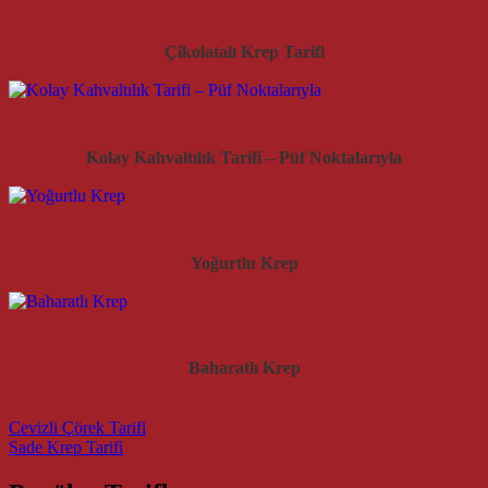
Çikolatalı Krep Tarifi
Kolay Kahvaltılık Tarifi – Püf Noktalarıyla
Yoğurtlu Krep
Baharatlı Krep
Post navigation
Cevizli Çörek Tarifi
Sade Krep Tarifi