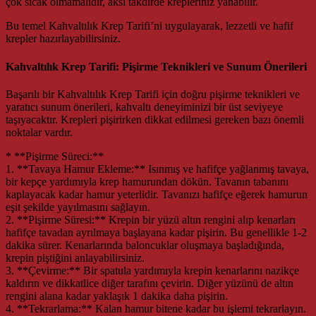
çok sıcak olmamalıdır, aksi takdirde krepleriniz yanabilir.
Bu temel Kahvaltılık Krep Tarifi’ni uygulayarak, lezzetli ve hafif
krepler hazırlayabilirsiniz.
Kahvaltılık Krep Tarifi: Pişirme Teknikleri ve Sunum Önerileri
Başarılı bir Kahvaltılık Krep Tarifi için doğru pişirme teknikleri ve
yaratıcı sunum önerileri, kahvaltı deneyiminizi bir üst seviyeye
taşıyacaktır. Krepleri pişirirken dikkat edilmesi gereken bazı önemli
noktalar vardır.
* **Pişirme Süreci:**
1. **Tavaya Hamur Ekleme:** Isınmış ve hafifçe yağlanmış tavaya,
bir kepçe yardımıyla krep hamurundan dökün. Tavanın tabanını
kaplayacak kadar hamur yeterlidir. Tavanızı hafifçe eğerek hamurun
eşit şekilde yayılmasını sağlayın.
2. **Pişirme Süresi:** Krepin bir yüzü altın rengini alıp kenarları
hafifçe tavadan ayrılmaya başlayana kadar pişirin. Bu genellikle 1-2
dakika sürer. Kenarlarında baloncuklar oluşmaya başladığında,
krepin piştiğini anlayabilirsiniz.
3. **Çevirme:** Bir spatula yardımıyla krepin kenarlarını nazikçe
kaldırın ve dikkatlice diğer tarafını çevirin. Diğer yüzünü de altın
rengini alana kadar yaklaşık 1 dakika daha pişirin.
4. **Tekrarlama:** Kalan hamur bitene kadar bu işlemi tekrarlayın.