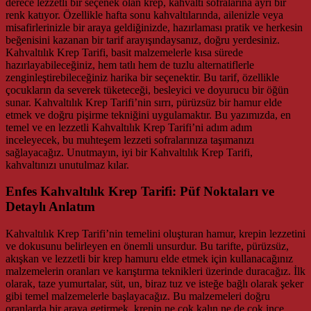
derece lezzetli bir seçenek olan krep, kahvaltı sofralarına ayrı bir
renk katıyor. Özellikle hafta sonu kahvaltılarında, ailenizle veya
misafirlerinizle bir araya geldiğinizde, hazırlaması pratik ve herkesin
beğenisini kazanan bir tarif arayışındaysanız, doğru yerdesiniz.
Kahvaltılık Krep Tarifi, basit malzemelerle kısa sürede
hazırlayabileceğiniz, hem tatlı hem de tuzlu alternatiflerle
zenginleştirebileceğiniz harika bir seçenektir. Bu tarif, özellikle
çocukların da severek tüketeceği, besleyici ve doyurucu bir öğün
sunar. Kahvaltılık Krep Tarifi’nin sırrı, pürüzsüz bir hamur elde
etmek ve doğru pişirme tekniğini uygulamaktır. Bu yazımızda, en
temel ve en lezzetli Kahvaltılık Krep Tarifi’ni adım adım
inceleyecek, bu muhteşem lezzeti sofralarınıza taşımanızı
sağlayacağız. Unutmayın, iyi bir Kahvaltılık Krep Tarifi,
kahvaltınızı unutulmaz kılar.
Enfes Kahvaltılık Krep Tarifi: Püf Noktaları ve
Detaylı Anlatım
Kahvaltılık Krep Tarifi’nin temelini oluşturan hamur, krepin lezzetini
ve dokusunu belirleyen en önemli unsurdur. Bu tarifte, pürüzsüz,
akışkan ve lezzetli bir krep hamuru elde etmek için kullanacağınız
malzemelerin oranları ve karıştırma teknikleri üzerinde duracağız. İlk
olarak, taze yumurtalar, süt, un, biraz tuz ve isteğe bağlı olarak şeker
gibi temel malzemelerle başlayacağız. Bu malzemeleri doğru
oranlarda bir araya getirmek, krepin ne çok kalın ne de çok ince