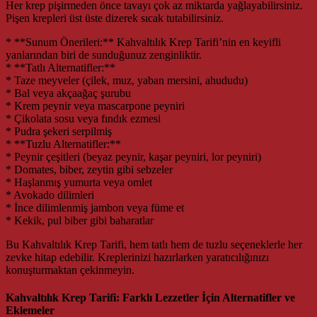
Her krep pişirmeden önce tavayı çok az miktarda yağlayabilirsiniz.
Pişen krepleri üst üste dizerek sıcak tutabilirsiniz.
* **Sunum Önerileri:** Kahvaltılık Krep Tarifi’nin en keyifli
yanlarından biri de sunduğunuz zenginliktir.
* **Tatlı Alternatifler:**
* Taze meyveler (çilek, muz, yaban mersini, ahududu)
* Bal veya akçaağaç şurubu
* Krem peynir veya mascarpone peyniri
* Çikolata sosu veya fındık ezmesi
* Pudra şekeri serpilmiş
* **Tuzlu Alternatifler:**
* Peynir çeşitleri (beyaz peynir, kaşar peyniri, lor peyniri)
* Domates, biber, zeytin gibi sebzeler
* Haşlanmış yumurta veya omlet
* Avokado dilimleri
* İnce dilimlenmiş jambon veya füme et
* Kekik, pul biber gibi baharatlar
Bu Kahvaltılık Krep Tarifi, hem tatlı hem de tuzlu seçeneklerle her
zevke hitap edebilir. Kreplerinizi hazırlarken yaratıcılığınızı
konuşturmaktan çekinmeyin.
Kahvaltılık Krep Tarifi: Farklı Lezzetler İçin Alternatifler ve
Eklemeler