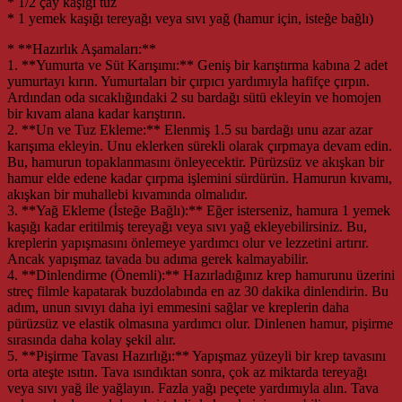
* 1/2 çay kaşığı tuz
* 1 yemek kaşığı tereyağı veya sıvı yağ (hamur için, isteğe bağlı)
* **Hazırlık Aşamaları:**
1. **Yumurta ve Süt Karışımı:** Geniş bir karıştırma kabına 2 adet
yumurtayı kırın. Yumurtaları bir çırpıcı yardımıyla hafifçe çırpın.
Ardından oda sıcaklığındaki 2 su bardağı sütü ekleyin ve homojen
bir kıvam alana kadar karıştırın.
2. **Un ve Tuz Ekleme:** Elenmiş 1.5 su bardağı unu azar azar
karışıma ekleyin. Unu eklerken sürekli olarak çırpmaya devam edin.
Bu, hamurun topaklanmasını önleyecektir. Pürüzsüz ve akışkan bir
hamur elde edene kadar çırpma işlemini sürdürün. Hamurun kıvamı,
akışkan bir muhallebi kıvamında olmalıdır.
3. **Yağ Ekleme (İsteğe Bağlı):** Eğer isterseniz, hamura 1 yemek
kaşığı kadar eritilmiş tereyağı veya sıvı yağ ekleyebilirsiniz. Bu,
kreplerin yapışmasını önlemeye yardımcı olur ve lezzetini artırır.
Ancak yapışmaz tavada bu adıma gerek kalmayabilir.
4. **Dinlendirme (Önemli):** Hazırladığınız krep hamurunu üzerini
streç filmle kapatarak buzdolabında en az 30 dakika dinlendirin. Bu
adım, unun sıvıyı daha iyi emmesini sağlar ve kreplerin daha
pürüzsüz ve elastik olmasına yardımcı olur. Dinlenen hamur, pişirme
sırasında daha kolay şekil alır.
5. **Pişirme Tavası Hazırlığı:** Yapışmaz yüzeyli bir krep tavasını
orta ateşte ısıtın. Tava ısındıktan sonra, çok az miktarda tereyağı
veya sıvı yağ ile yağlayın. Fazla yağı peçete yardımıyla alın. Tava