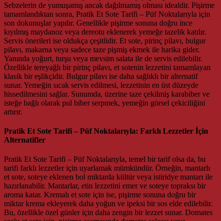
Sebzelerin de yumuşamış ancak dağılmamış olması idealdir. Pişirme
tamamlandıktan sonra, Pratik Et Sote Tarifi – Püf Noktalarıyla için
son dokunuşlar yapılır. Genellikle pişirme sonuna doğru ince
kıyılmış maydanoz veya dereotu eklenerek yemeğe tazelik katılır.
Servis önerileri ise oldukça çeşitlidir. Et sote, pirinç pilavı, bulgur
pilavı, makarna veya sadece taze pişmiş ekmek ile harika gider.
Yanında yoğurt, turşu veya mevsim salata ile de servis edilebilir.
Özellikle tereyağlı bir pirinç pilavı, et sotenin lezzetini tamamlayan
klasik bir eşlikçidir. Bulgur pilavı ise daha sağlıklı bir alternatif
sunar. Yemeğin sıcak servis edilmesi, lezzetinin en üst düzeyde
hissedilmesini sağlar. Sunumda, üzerine taze çekilmiş karabiber ve
isteğe bağlı olarak pul biber serpmek, yemeğin görsel çekiciliğini
artırır.
Pratik Et Sote Tarifi – Püf Noktalarıyla: Farklı Lezzetler İçin
Alternatifler
Pratik Et Sote Tarifi – Püf Noktalarıyla, temel bir tarif olsa da, bu
tarifi farklı lezzetler için uyarlamak mümkündür. Örneğin, mantarlı
et sote, soteye eklenen bol miktarda kültür veya istiridye mantarı ile
hazırlanabilir. Mantarlar, etin lezzetini emer ve soteye topraksı bir
aroma katar. Kremalı et sote için ise, pişirme sonuna doğru bir
miktar krema ekleyerek daha yoğun ve ipeksi bir sos elde edilebilir.
Bu, özellikle özel günler için daha zengin bir lezzet sunar. Domates