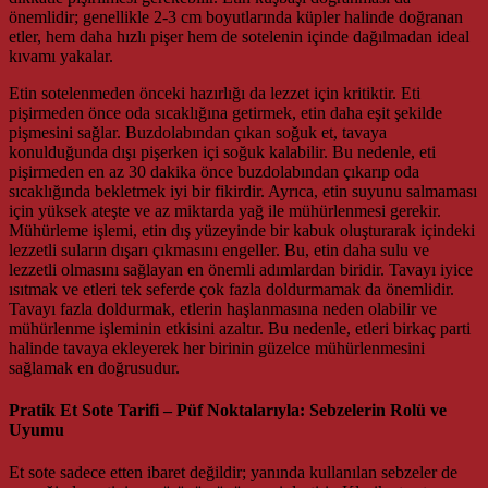
önemlidir; genellikle 2-3 cm boyutlarında küpler halinde doğranan
etler, hem daha hızlı pişer hem de sotelenin içinde dağılmadan ideal
kıvamı yakalar.
Etin sotelenmeden önceki hazırlığı da lezzet için kritiktir. Eti
pişirmeden önce oda sıcaklığına getirmek, etin daha eşit şekilde
pişmesini sağlar. Buzdolabından çıkan soğuk et, tavaya
konulduğunda dışı pişerken içi soğuk kalabilir. Bu nedenle, eti
pişirmeden en az 30 dakika önce buzdolabından çıkarıp oda
sıcaklığında bekletmek iyi bir fikirdir. Ayrıca, etin suyunu salmaması
için yüksek ateşte ve az miktarda yağ ile mühürlenmesi gerekir.
Mühürleme işlemi, etin dış yüzeyinde bir kabuk oluşturarak içindeki
lezzetli suların dışarı çıkmasını engeller. Bu, etin daha sulu ve
lezzetli olmasını sağlayan en önemli adımlardan biridir. Tavayı iyice
ısıtmak ve etleri tek seferde çok fazla doldurmamak da önemlidir.
Tavayı fazla doldurmak, etlerin haşlanmasına neden olabilir ve
mühürlenme işleminin etkisini azaltır. Bu nedenle, etleri birkaç parti
halinde tavaya ekleyerek her birinin güzelce mühürlenmesini
sağlamak en doğrusudur.
Pratik Et Sote Tarifi – Püf Noktalarıyla: Sebzelerin Rolü ve
Uyumu
Et sote sadece etten ibaret değildir; yanında kullanılan sebzeler de