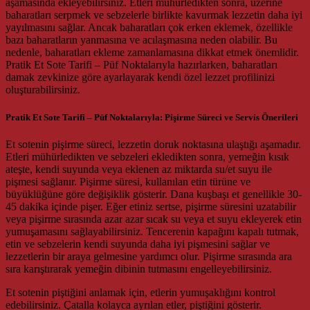
aşamasında ekleyebilirsiniz. Etleri mühürledikten sonra, üzerine
baharatları serpmek ve sebzelerle birlikte kavurmak lezzetin daha iyi
yayılmasını sağlar. Ancak baharatları çok erken eklemek, özellikle
bazı baharatların yanmasına ve acılaşmasına neden olabilir. Bu
nedenle, baharatları ekleme zamanlamasına dikkat etmek önemlidir.
Pratik Et Sote Tarifi – Püf Noktalarıyla hazırlarken, baharatları
damak zevkinize göre ayarlayarak kendi özel lezzet profilinizi
oluşturabilirsiniz.
Pratik Et Sote Tarifi – Püf Noktalarıyla: Pişirme Süreci ve Servis Önerileri
Et sotenin pişirme süreci, lezzetin doruk noktasına ulaştığı aşamadır.
Etleri mühürledikten ve sebzeleri ekledikten sonra, yemeğin kısık
ateşte, kendi suyunda veya eklenen az miktarda su/et suyu ile
pişmesi sağlanır. Pişirme süresi, kullanılan etin türüne ve
büyüklüğüne göre değişiklik gösterir. Dana kuşbaşı et genellikle 30-
45 dakika içinde pişer. Eğer etiniz sertse, pişirme süresini uzatabilir
veya pişirme sırasında azar azar sıcak su veya et suyu ekleyerek etin
yumuşamasını sağlayabilirsiniz. Tencerenin kapağını kapalı tutmak,
etin ve sebzelerin kendi suyunda daha iyi pişmesini sağlar ve
lezzetlerin bir araya gelmesine yardımcı olur. Pişirme sırasında ara
sıra karıştırarak yemeğin dibinin tutmasını engelleyebilirsiniz.
Et sotenin piştiğini anlamak için, etlerin yumuşaklığını kontrol
edebilirsiniz. Çatalla kolayca ayrılan etler, piştiğini gösterir.