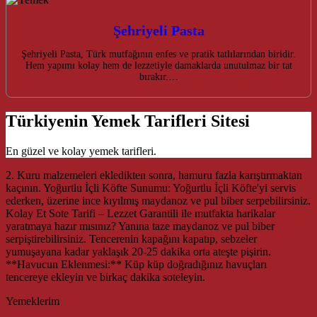
Şehriyeli Pasta
Şehriyeli Pasta, Türk mutfağının enfes ve pratik tatlılarından biridir.
Hem yapımı kolay hem de lezzetiyle damaklarda unutulmaz bir tat
bırakır.…
Türkiyenin Yemek Tarifleri Sitesi
En güzel ve kolay yemek tarifleri.
2. Kuru malzemeleri ekledikten sonra, hamuru fazla karıştırmaktan
kaçının. Yoğurtlu İçli Köfte Sunumu: Yoğurtlu İçli Köfte'yi servis
ederken, üzerine ince kıyılmış maydanoz ve pul biber serpebilirsiniz.
Kolay Et Sote Tarifi – Lezzet Garantili ile mutfakta harikalar
yaratmaya hazır mısınız? Yanına taze maydanoz ve pul biber
serpiştirebilirsiniz. Tencerenin kapağını kapatıp, sebzeler
yumuşayana kadar yaklaşık 20-25 dakika orta ateşte pişirin.
**Havucun Eklenmesi:** Küp küp doğradığınız havuçları
tencereye ekleyin ve birkaç dakika soteleyin.
Yemeklerim