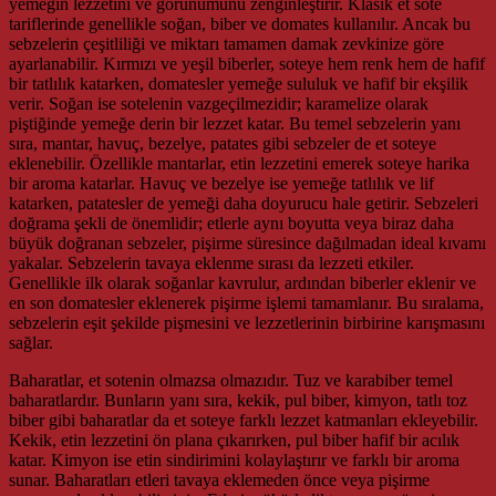
yemeğin lezzetini ve görünümünü zenginleştirir. Klasik et sote
tariflerinde genellikle soğan, biber ve domates kullanılır. Ancak bu
sebzelerin çeşitliliği ve miktarı tamamen damak zevkinize göre
ayarlanabilir. Kırmızı ve yeşil biberler, soteye hem renk hem de hafif
bir tatlılık katarken, domatesler yemeğe sululuk ve hafif bir ekşilik
verir. Soğan ise sotelenin vazgeçilmezidir; karamelize olarak
piştiğinde yemeğe derin bir lezzet katar. Bu temel sebzelerin yanı
sıra, mantar, havuç, bezelye, patates gibi sebzeler de et soteye
eklenebilir. Özellikle mantarlar, etin lezzetini emerek soteye harika
bir aroma katarlar. Havuç ve bezelye ise yemeğe tatlılık ve lif
katarken, patatesler de yemeği daha doyurucu hale getirir. Sebzeleri
doğrama şekli de önemlidir; etlerle aynı boyutta veya biraz daha
büyük doğranan sebzeler, pişirme süresince dağılmadan ideal kıvamı
yakalar. Sebzelerin tavaya eklenme sırası da lezzeti etkiler.
Genellikle ilk olarak soğanlar kavrulur, ardından biberler eklenir ve
en son domatesler eklenerek pişirme işlemi tamamlanır. Bu sıralama,
sebzelerin eşit şekilde pişmesini ve lezzetlerinin birbirine karışmasını
sağlar.
Baharatlar, et sotenin olmazsa olmazıdır. Tuz ve karabiber temel
baharatlardır. Bunların yanı sıra, kekik, pul biber, kimyon, tatlı toz
biber gibi baharatlar da et soteye farklı lezzet katmanları ekleyebilir.
Kekik, etin lezzetini ön plana çıkarırken, pul biber hafif bir acılık
katar. Kimyon ise etin sindirimini kolaylaştırır ve farklı bir aroma
sunar. Baharatları etleri tavaya eklemeden önce veya pişirme