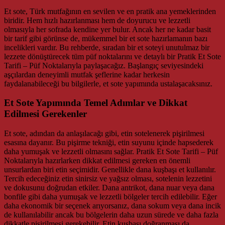
Et sote, Türk mutfağının en sevilen ve en pratik ana yemeklerinden
biridir. Hem hızlı hazırlanması hem de doyurucu ve lezzetli
olmasıyla her sofrada kendine yer bulur. Ancak her ne kadar basit
bir tarif gibi görünse de, mükemmel bir et sote hazırlamanın bazı
incelikleri vardır. Bu rehberde, sıradan bir et soteyi unutulmaz bir
lezzete dönüştürecek tüm püf noktalarını ve detaylı bir Pratik Et Sote
Tarifi – Püf Noktalarıyla paylaşacağız. Başlangıç seviyesindeki
aşçılardan deneyimli mutfak şeflerine kadar herkesin
faydalanabileceği bu bilgilerle, et sote yapımında ustalaşacaksınız.
Et Sote Yapımında Temel Adımlar ve Dikkat
Edilmesi Gerekenler
Et sote, adından da anlaşılacağı gibi, etin sotelenerek pişirilmesi
esasına dayanır. Bu pişirme tekniği, etin suyunu içinde hapsederek
daha yumuşak ve lezzetli olmasını sağlar. Pratik Et Sote Tarifi – Püf
Noktalarıyla hazırlarken dikkat edilmesi gereken en önemli
unsurlardan biri etin seçimidir. Genellikle dana kuşbaşı et kullanılır.
Tercih edeceğiniz etin sinirsiz ve yağsız olması, sotelenin lezzetini
ve dokusunu doğrudan etkiler. Dana antrikot, dana nuar veya dana
bonfile gibi daha yumuşak ve lezzetli bölgeler tercih edilebilir. Eğer
daha ekonomik bir seçenek arıyorsanız, dana sokum veya dana incik
de kullanılabilir ancak bu bölgelerin daha uzun sürede ve daha fazla
dikkatle pişirilmesi gerekebilir. Etin kuşbaşı doğranması da