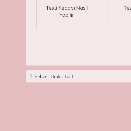
Testi Kebabı Nasıl
Tes
Yapılır
Post navigation
Sebzeli Omlet Tarifi