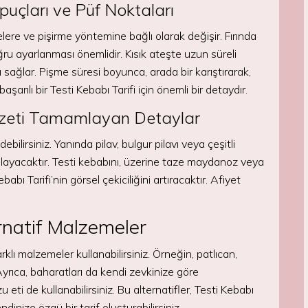
İpuçları ve Püf Noktaları
lere ve pişirme yöntemine bağlı olarak değişir. Fırında
ğru ayarlanması önemlidir. Kısık ateşte uzun süreli
 sağlar. Pişme süresi boyunca, arada bir karıştırarak,
şarılı bir Testi Kebabı Tarifi için önemli bir detaydır.
ezzeti Tamamlayan Detaylar
bilirsiniz. Yanında pilav, bulgur pilavı veya çeşitli
mlayacaktır. Testi kebabını, üzerine taze maydanoz veya
babı Tarifi’nin görsel çekiciliğini artıracaktır. Afiyet
ernatif Malzemeler
arklı malzemeler kullanabilirsiniz. Örneğin, patlıcan,
 Ayrıca, baharatları da kendi zevkinize göre
u eti de kullanabilirsiniz. Bu alternatifler, Testi Kebabı
ndinize özgü bir tarif oluşturabilirsiniz.