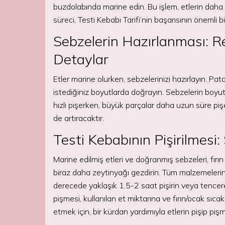
buzdolabında marine edin. Bu işlem, etlerin daha
süreci, Testi Kebabı Tarifi’nin başarısının önemli bi
Sebzelerin Hazırlanması: 
Detaylar
Etler marine olurken, sebzelerinizi hazırlayın. Pa
istediğiniz boyutlarda doğrayın. Sebzelerin boyutl
hızlı pişerken, büyük parçalar daha uzun süre pişec
de artıracaktır.
Testi Kebabının Pişirilmesi
Marine edilmiş etleri ve doğranmış sebzeleri, fır
biraz daha zeytinyağı gezdirin. Tüm malzemelerin eş
derecede yaklaşık 1.5-2 saat pişirin veya tencere
pişmesi, kullanılan et miktarına ve fırın/ocak sıcak
etmek için, bir kürdan yardımıyla etlerin pişip pişm