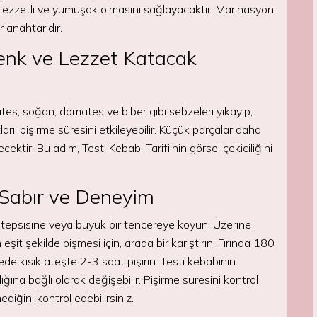
 lezzetli ve yumuşak olmasını sağlayacaktır. Marinasyon
r anahtarıdır.
Renk ve Lezzet Katacak
tates, soğan, domates ve biber gibi sebzeleri yıkayıp,
arı, pişirme süresini etkileyebilir. Küçük parçalar daha
ektir. Bu adım, Testi Kebabı Tarifi’nin görsel çekiciliğini
: Sabır ve Deneyim
ın tepsisine veya büyük bir tencereye koyun. Üzerine
it şekilde pişmesi için, arada bir karıştırın. Fırında 180
de kısık ateşte 2-3 saat pişirin. Testi kebabının
lığına bağlı olarak değişebilir. Pişirme süresini kontrol
ediğini kontrol edebilirsiniz.