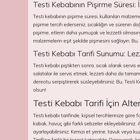
Testi Kebabının Pişirme Süresi: 
Testi kebabının pişirme süresi, kullanılan malzeme
pişirme tercih ederseniz, sıcaklığın ve sürenin do
pişirme, etlerin daha yumuşak ve lezzetli olmasını
malzemelerin eşit şekilde pişmesini sağlayın. Bu, ba
Testi Kebabı Tarifi Sunumu: L
Testi kebabı piştikten sonra, sıcak olarak servis ede
salatalar ile servis etmek, lezzeti daha da tama
dereotu serpiştirerek süsleyebilirsiniz. Bu, Testi Ke
olsun!
Testi Kebabı Tarifi İçin Alt
Testi kebabı tarifinde, kişisel tercihlerinize göre f
kabak, havuç gibi farklı sebzeler ekleyebilirsiniz.
ayarlayabilirsiniz. Kırmızı et yerine, tavuk veya kuz
Tarifi’ne farklı bir lezzet katacaktır. Deneyerek, ke