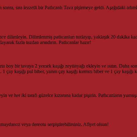
n sonra, sıra lezzetli bir Patlıcanlı Tava pişirmeye geldi. Aşağıdaki adı
ce dilimleyin. Dilimlenmiş patlıcanları tuzlayıp, yaklaşık 20 dakika kadar
layarak fazla tuzdan arındırın. Patlıcanlar hazır!
ta boy bir tavaya 2 yemek kaşığı zeytinyağı ekleyin ve ısıtın. Daha sonr
1 çay kaşığı pul biber, yarım çay kaşığı kırmızı biber ve 1 çay kaşığı k
eyin ve her iki tarafı güzelce kızarana kadar pişirin. Patlıcanların yumuş
e maydanoz veya dereotu serpiştirebilirsiniz. Afiyet olsun!