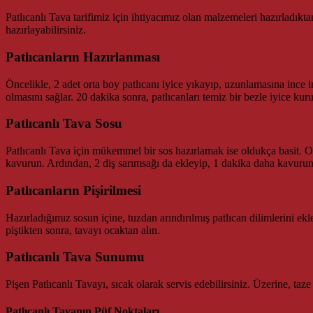
Patlıcanlı Tava tarifimiz için ihtiyacımız olan malzemeleri hazırladıkta
hazırlayabilirsiniz.
Patlıcanların Hazırlanması
Öncelikle, 2 adet orta boy patlıcanı iyice yıkayıp, uzunlamasına ince in
olmasını sağlar. 20 dakika sonra, patlıcanları temiz bir bezle iyice kuru
Patlıcanlı Tava Sosu
Patlıcanlı Tava için mükemmel bir sos hazırlamak ise oldukça basit. Or
kavurun. Ardından, 2 diş sarımsağı da ekleyip, 1 dakika daha kavurun. 
Patlıcanların Pişirilmesi
Hazırladığımız sosun içine, tuzdan arındırılmış patlıcan dilimlerini ekl
piştikten sonra, tavayı ocaktan alın.
Patlıcanlı Tava Sunumu
Pişen Patlıcanlı Tavayı, sıcak olarak servis edebilirsiniz. Üzerine, taz
Patlıcanlı Tavanın Püf Noktaları