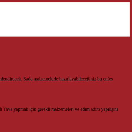
şenlendirecek. Sade malzemelerle hazırlayabileceğiniz bu enfes
anlı Tava yapmak için gerekli malzemeleri ve adım adım yapılışını