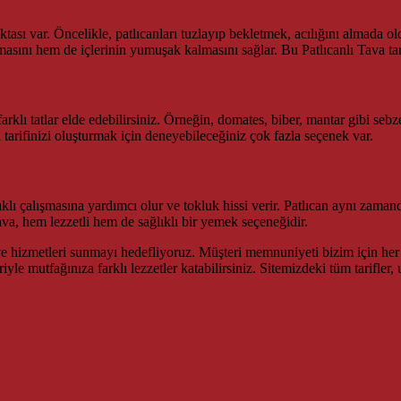
sı var. Öncelikle, patlıcanları tuzlayıp bekletmek, acılığını almada oldu
rmasını hem de içlerinin yumuşak kalmasını sağlar. Bu Patlıcanlı Tava ta
farklı tatlar elde edebilirsiniz. Örneğin, domates, biber, mantar gibi sebz
a tarifinizi oluşturmak için deneyebileceğiniz çok fazla seçenek var.
ğlıklı çalışmasına yardımcı olur ve tokluk hissi verir. Patlıcan aynı zam
Tava, hem lezzetli hem de sağlıklı bir yemek seçeneğidir.
 ve hizmetleri sunmayı hedefliyoruz. Müşteri memnuniyeti bizim için her ş
eriyle mutfağınıza farklı lezzetler katabilirsiniz. Sitemizdeki tüm tarifl