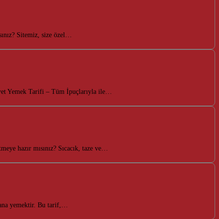
sınız? Sitemiz, size özel…
iyet Yemek Tarifi – Tüm İpuçlarıyla ile…
etmeye hazır mısınız? Sıcacık, taze ve…
r ana yemektir. Bu tarif,…