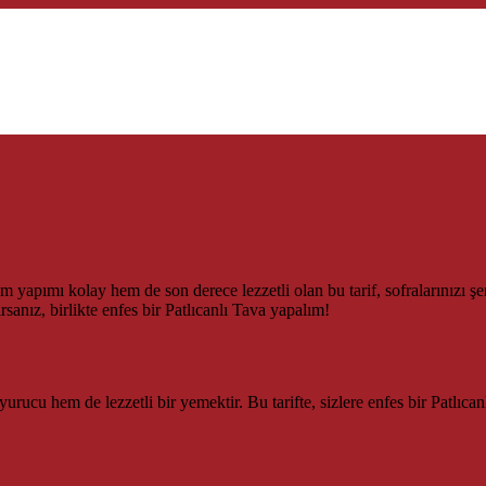
em yapımı kolay hem de son derece lezzetli olan bu tarif, sofralarınızı 
rsanız, birlikte enfes bir Patlıcanlı Tava yapalım!
urucu hem de lezzetli bir yemektir. Bu tarifte, sizlere enfes bir Patlıc