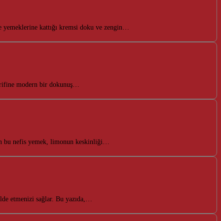
bze yemeklerine kattığı kremsi doku ve zengin…
r tarifine modern bir dokunuş…
nan bu nefis yemek, limonun keskinliği…
elde etmenizi sağlar. Bu yazıda,…