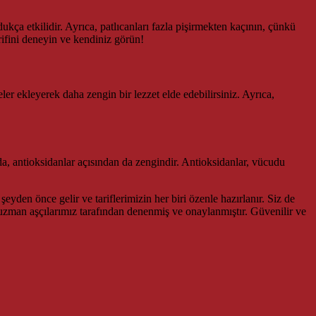
kça etkilidir. Ayrıca, patlıcanları fazla pişirmekten kaçının, çünkü
rifini deneyin ve kendiniz görün!
eler ekleyerek daha zengin bir lezzet elde edebilirsiniz. Ayrıca,
anda, antioksidanlar açısından da zengindir. Antioksidanlar, vücudu
eyden önce gelir ve tariflerimizin her biri özenle hazırlanır. Siz de
er, uzman aşçılarımız tarafından denenmiş ve onaylanmıştır. Güvenilir ve